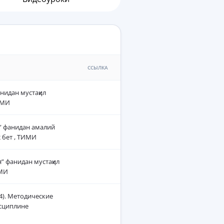
ССЫЛКА
нидан мустақил
ММИ
я” фанидан амалий
 бет , ТИМИ
я” фанидан мустақил
ИМИ
14). Методические
исциплине