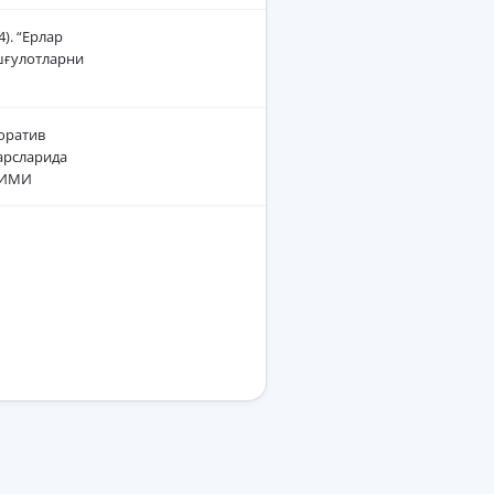
). “Ерлар
шғулотларни
иоратив
арсларида
 ТИМИ