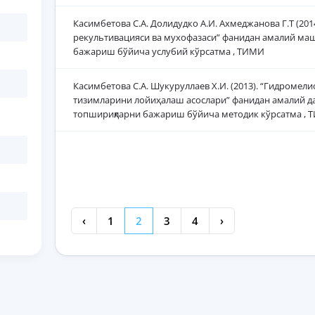
Касимбетова С.А. Долидудко А.И. Ахмеджанова Г.Т (2014
рекультивацияси ва мухофазаси” фанидан амалий ма
бажариш бўйича услубий кўрсатма , ТИМИ
Касимбетова С.А. Шукуруллаев Х.И. (2013). “Гидромел
тизимларини лойиҳалаш асослари” фанидан амалий д
топшириқларни бажариш бўйича методик кўрсатма ,
‹
1
2
3
4
›