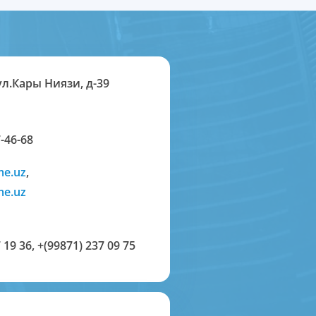
ул.Кары Ниязи, д-39
-46-68
me.uz
,
me.uz
 19 36
,
+(99871) 237 09 75