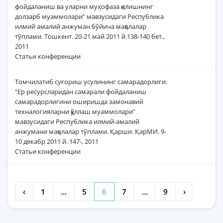
фойдаланиш ва уларни муҳофаза қилишнинг
долзарб муаммолари” мавзусидаги Республика
илмий амалий анжуман бўйича мақолалар
тўплами. Тошкент. 20-21 май 2011 й.138-140 бет.,
2011
Статьи конференции
Томчилатиб суғориш усулининг самарадорлиги.
“Ер ресурсларидан самарали фойдаланиш
самарадорлигини оширишда замонавий
техналогияларни қўллаш муаммолари”
мавзусидаги Республика илмий-амалий
анжумани мақолалар тўплами. Қарши. ҚарМИ. 9-
10 декабр 2011 й. 147-, 2011
Статьи конференции
‹
1
...
5
6
7
...
9
›