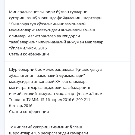
Минерализацияси юқори бўлган сувларни
суғориш ва шўр ювишда фойдаланиш шартлари
“Қишлоқ ва сув хўжалигининг замонавий
муаммолари” мавзусидаги анъанавий XV- ёш
олимлар, магистрантлар ва иқтидорли
талабаларнинг илмий-амалий анжуман мақолалар
тўплами.1-қисм, 2016
Статьи конференции
Шўр ерларни биомелиорациялаш “Қишлоқ ва сув
хўжалигининг замонавий муаммолари”
мавзусидаги анъанавий XV- ёш олимлар,
магистрантлар ва иқтидорли талабаларнинг
илмий-амалий анжуман мақолалар тўплами.1-қисм.
Тошкент.ТИМИ. 15-16 апрел 2016 й. 209-211
бетлар, 2016
Статьи конференции
Томчилатиб суғориш тизимини қўллаш
шароитлари “Ер ресурсларидан самарали