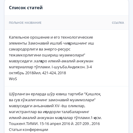
Список статей
ПОЛЬНОЕ НАЗВАНИЕ
ССЫЛКА
Капельное орошение и его технологические
элементы Замонавий ишлаб чиқаришнинг иш
самародорлиги ва энерго-ресурс
тежамкорлигини ошириш муаммолари”
мавзусидаги .халқаро илмий-амалий анжуман
материаллар тўплами. I-шуъба.Андижон. 3-4
октябрь 2018йил, 421-424, 2018
WoS
Шўрланган ерларда шўр ювиш тартиби “Қишлоқ
ва сув хўжалигининг замонавий муаммолари”
мавзусидаги анъанавий XV- ёш олимлар,
магистрантлар ва иқтидорли талабаларнинг
илмий-амалий анжуман мақолалар тўплами.1-қисм.
Тошкент.ТИМИ. 15-16 апрел 2016 й. 207-209 , 2016
Статьи конференции