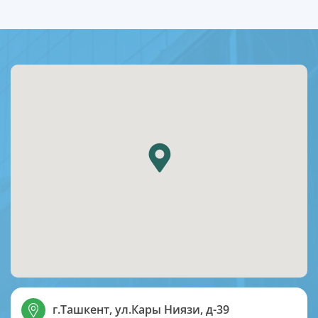
г.Ташкент, ул.Кары Ниязи, д-39