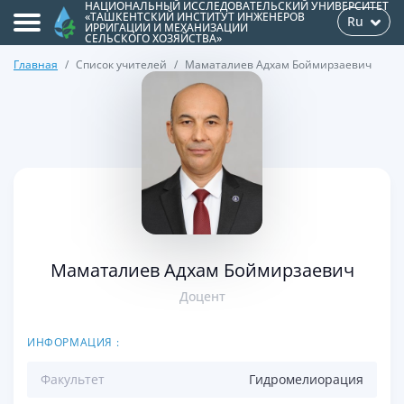
НАЦИОНАЛЬНЫЙ ИССЛЕДОВАТЕЛЬСКИЙ УНИВЕРСИТЕТ
«ТАШКЕНТСКИЙ ИНСТИТУТ ИНЖЕНЕРОВ
Ru
ИРРИГАЦИИ И МЕХАНИЗАЦИИ
СЕЛЬСКОГО ХОЗЯЙСТВА»
Главная
Список учителей
Маматалиев Адхам Боймирзаевич
>
Маматалиев Адхам Боймирзаевич
Доцент
ИНФОРМАЦИЯ :
Факультет
Гидромелиорация