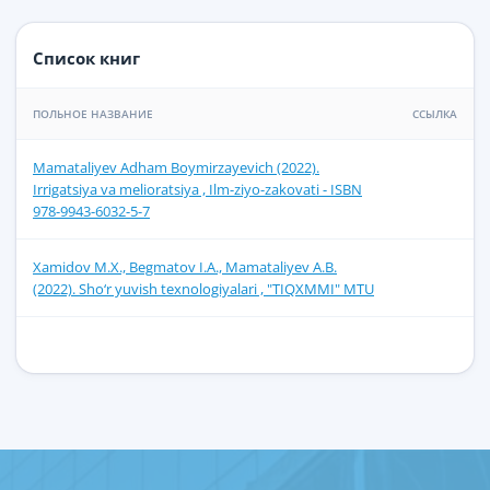
Список книг
ПОЛЬНОЕ НАЗВАНИЕ
ССЫЛКА
Mamataliyev Adham Boymirzayevich (2022).
Irrigatsiya va melioratsiya , Ilm-ziyo-zakovati - ISBN
978-9943-6032-5-7
Xamidov M.X., Begmatov I.A., Mamataliyev A.B.
(2022). Sho‘r yuvish texnologiyalari , "TIQXMMI" MTU