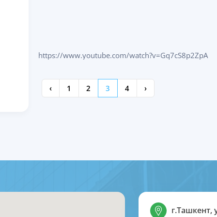
https://www.youtube.com/watch?v=Gq7cS8p2ZpA
‹
1
2
3
4
›
г.Ташкент, 