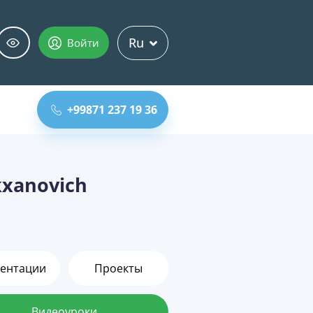
Ru
Войти
+99871 237 19 36
kxanovich
ентации
Проекты
Видеоуроки