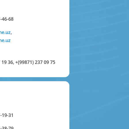
-46-68
me.uz
,
me.uz
 19 36
,
+(99871) 237 09 75
-19-31
-38-79