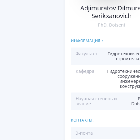
Adjimuratov Dilmura
Serikxanovich
PhD, Dotsent
ИНФОРМАЦИЯ :
Факультет
Гидротехничес
строитель
Кафедра
Гидротехничес
сооружени
инженер
конструк
Научная степень и
звание
Dot
КОНТАКТЫ:
Э-почта