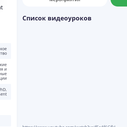
t
Список видеоуроков
кое
ство
кие
я и
ные
ции
PhD,
sent