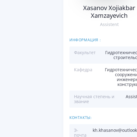
Xasanov Xojiakbar
Xamzayevich
Assistent
ИНФОРМАЦИЯ :
Факультет
Гидротехничес
строитель
Кафедра
Гидротехничес
сооружени
инженер
конструк
Научная степень и
Assis
звание
КОНТАКТЫ:
Э-
kh.khasanov@outloo
почта