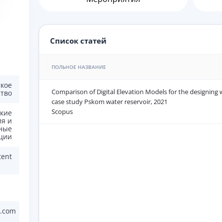
Список статей
ПОЛЬНОЕ НАЗВАНИЕ
кое
Comparison of Digital Elevation Models for the designing w
ство
case study Pskom water reservoir, 2021
Scopus
кие
я и
ные
ции
tent
k.com