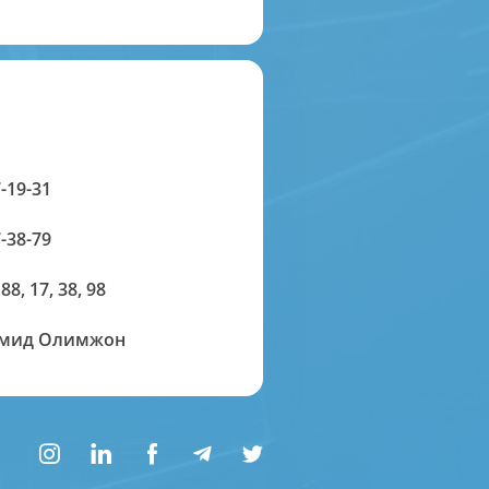
-19-31
-38-79
 88, 17, 38, 98
амид Олимжон