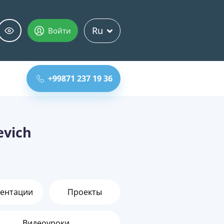
Ru
Войти
+99871 237 19 36
evich
ентации
Проекты
Видеоуроки