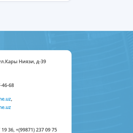
ул.Кары Ниязи, д-39
-46-68
me.uz
,
me.uz
 19 36
,
+(99871) 237 09 75