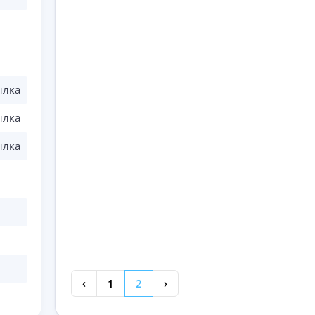
ылка
ылка
ылка
‹
1
2
›