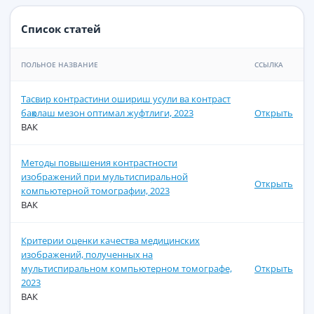
Список статей
ПОЛЬНОЕ НАЗВАНИЕ
ССЫЛКА
Тасвир контрастини ошириш усули ва контраст
баҳолаш мезон оптимал жуфтлиги, 2023
Открыть
ВАК
Методы повышения контрастности
изображений при мультиспиральной
Открыть
компьютерной томографии, 2023
ВАК
Критерии оценки качества медицинских
изображений, полученных на
мультиспиральном компьютерном томографе,
Открыть
2023
ВАК