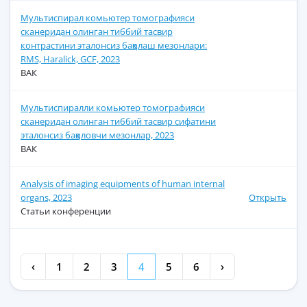
Мультиспирал комьютер томографияси
сканеридан олинган тиббий тасвир
контрастини эталонсиз баҳолаш мезонлари:
RMS, Haralick, GCF, 2023
ВАК
Мультиспиралли комьютер томографияси
сканеридан олинган тиббий тасвир сифатини
эталонсиз баҳоловчи мезонлар, 2023
ВАК
Analysis of imaging equipments of human internal
organs, 2023
Открыть
Статьи конференции
‹
1
2
3
4
5
6
›