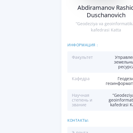
Abdiramanov Rashi
Duschanovich
“Geodeziya va geoinformatik
kafedrasi Katta
ИНФОРМАЦИЯ :
Факультет
Управле
земельн
ресурс
Кафедра
Геодез
геоинформат
Научная
“Geodeziy
степень и
geoinformat
звание
kafedrasi K
КОНТАКТЫ:
Э-почта