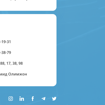
-19-31
-38-79
 88, 17, 38, 98
амид Олимжон