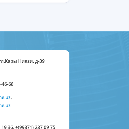
ул.Кары Ниязи, д-39
-46-68
me.uz
,
me.uz
 19 36
,
+(99871) 237 09 75