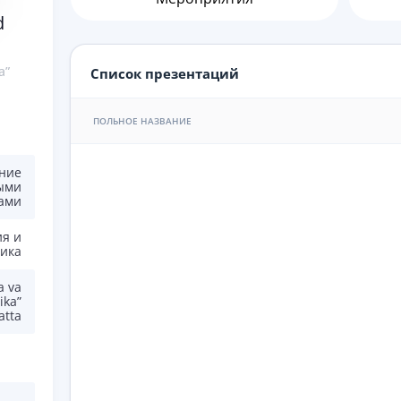
d
a”
Список презентаций
ПОЛЬНОЕ НАЗВАНИЕ
ние
ыми
ами
ия и
ика
a va
ika”
atta