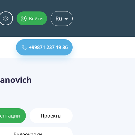
Ru
Войти
+99871 237 19 36
anovich
ентации
Проекты
Видеоуроки