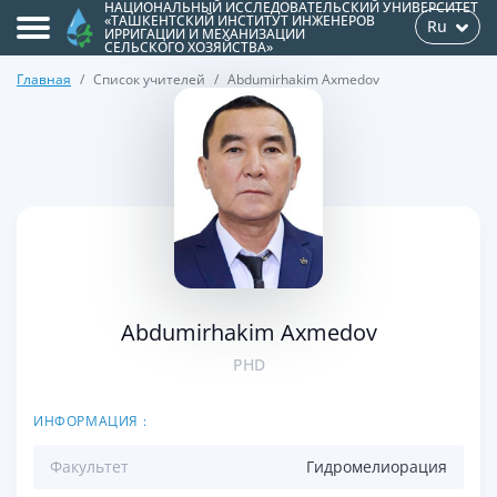
НАЦИОНАЛЬНЫЙ ИССЛЕДОВАТЕЛЬСКИЙ УНИВЕРСИТЕТ
«ТАШКЕНТСКИЙ ИНСТИТУТ ИНЖЕНЕРОВ
Ru
ИРРИГАЦИИ И МЕХАНИЗАЦИИ
СЕЛЬСКОГО ХОЗЯЙСТВА»
Главная
Список учителей
Abdumirhakim Axmedov
>
Abdumirhakim Axmedov
PHD
ИНФОРМАЦИЯ :
Факультет
Гидромелиорация