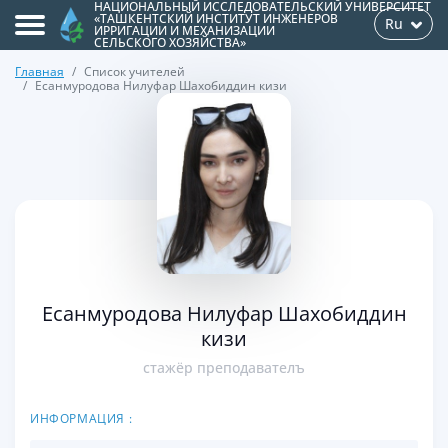
НАЦИОНАЛЬНЫЙ ИССЛЕДОВАТЕЛЬСКИЙ УНИВЕРСИТЕТ
«ТАШКЕНТСКИЙ ИНСТИТУТ ИНЖЕНЕРОВ
Ru
ИРРИГАЦИИ И МЕХАНИЗАЦИИ
СЕЛЬСКОГО ХОЗЯЙСТВА»
Главная
Список учителей
Есанмуродова Нилуфар Шахобиддин кизи
>
Есанмуродова Нилуфар Шахобиддин
кизи
стажёр преподавателъ
ИНФОРМАЦИЯ :