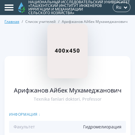
НАЦИОНАЛЬНЫЙ ИССЛЕДОВАТЕЛЬСКИЙ УНИВЕРСИТЕТ
«ТАШКЕНТСКИЙ ИНСТИТУТ ИНЖЕНЕРОВ
Ru
ИРРИГАЦИИ И МЕХАНИЗАЦИИ
СЕЛЬСКОГО ХОЗЯЙСТВА»
Главная
Список учителей
Арифжанов Айбек Мухамеджанович
>
Арифжанов Айбек Мухамеджанович
Texnika fanlari doktori, Professor
ИНФОРМАЦИЯ :
Факультет
Гидромелиорация