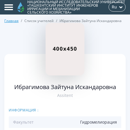
НАЦИОНАЛЬНЫЙ ИССЛЕДОВАТЕЛЬСКИЙ УНИВЕРСИТЕТ
«ТАШКЕНТСКИЙ ИНСТИТУТ ИНЖЕНЕРОВ
Ru
ИРРИГАЦИИ И МЕХАНИЗАЦИИ
СЕЛЬСКОГО ХОЗЯЙСТВА»
Главная
Список учителей
Ибрагимова Зайтуна Искандаровна
>
Ибрагимова Зайтуна Искандаровна
Assitent
ИНФОРМАЦИЯ :
Факультет
Гидромелиорация