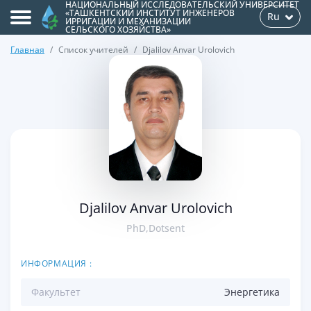
НАЦИОНАЛЬНЫЙ ИССЛЕДОВАТЕЛЬСКИЙ УНИВЕРСИТЕТ
«ТАШКЕНТСКИЙ ИНСТИТУТ ИНЖЕНЕРОВ
Ru
ИРРИГАЦИИ И МЕХАНИЗАЦИИ
СЕЛЬСКОГО ХОЗЯЙСТВА»
Главная
Список учителей
Djalilov Anvar Urolovich
>
Djalilov Anvar Urolovich
PhD,Dotsent
ИНФОРМАЦИЯ :
Факультет
Энергетикa