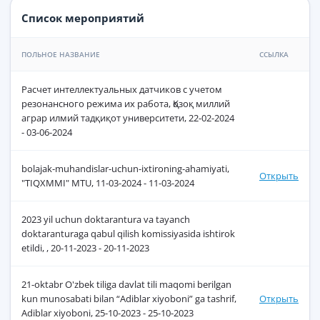
Список мероприятий
ПОЛЬНОЕ НАЗВАНИЕ
ССЫЛКА
Расчет интеллектуальных датчиков с учетом
резонансного режима их работа, Қозоқ миллий
аграр илмий тадқиқот университети, 22-02-2024
- 03-06-2024
bolajak-muhandislar-uchun-ixtironing-ahamiyati,
Открыть
"TIQXMMI" MTU, 11-03-2024 - 11-03-2024
2023 yil uchun doktarantura va tayanch
doktaranturaga qabul qilish komissiyasida ishtirok
etildi, , 20-11-2023 - 20-11-2023
21-oktabr O'zbek tiliga davlat tili maqomi berilgan
kun munosabati bilan “Adiblar xiyoboni” ga tashrif,
Открыть
Adiblar xiyoboni, 25-10-2023 - 25-10-2023