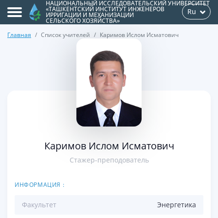
НАЦИОНАЛЬНЫЙ ИССЛЕДОВАТЕЛЬСКИЙ УНИВЕРСИТЕТ
«ТАШКЕНТСКИЙ ИНСТИТУТ ИНЖЕНЕРОВ
Ru
ИРРИГАЦИИ И МЕХАНИЗАЦИИ
СЕЛЬСКОГО ХОЗЯЙСТВА»
Главная
Список учителей
Каримов Ислом Исматович
>
Каримов Ислом Исматович
Стажер-преподователь
ИНФОРМАЦИЯ :
Факультет
Энергетикa