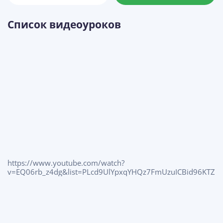
Список видеоуроков
https://www.youtube.com/watch?
v=EQ06rb_z4dg&list=PLcd9UlYpxqYHQz7FmUzuICBid96KTZ