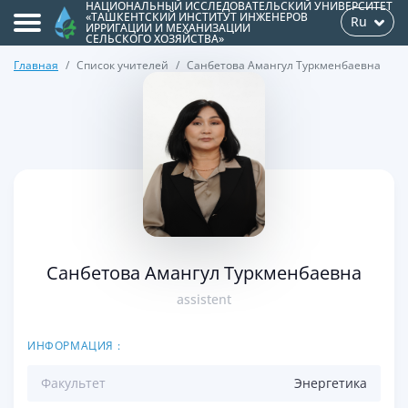
НАЦИОНАЛЬНЫЙ ИССЛЕДОВАТЕЛЬСКИЙ УНИВЕРСИТЕТ
«ТАШКЕНТСКИЙ ИНСТИТУТ ИНЖЕНЕРОВ
Ru
ИРРИГАЦИИ И МЕХАНИЗАЦИИ
СЕЛЬСКОГО ХОЗЯЙСТВА»
Главная
Список учителей
Санбетова Амангул Туркменбаевна
>
Санбетова Амангул Туркменбаевна
assistent
ИНФОРМАЦИЯ :
Факультет
Энергетикa