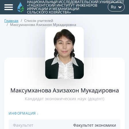
НАЦИОНАЛЬНЫЙ ИССЛЕДОВАТЕЛЬСКИЙ УНИВЕРСИТЕТ
«ТАШКЕНТСКИЙ ИНСТИТУТ ИНЖЕНЕРОВ
Ru
ИРРИГАЦИИ И МЕХАНИЗАЦИИ
СЕЛЬСКОГО ХОЗЯЙСТВА»
Главная
Список учителей
Максумханова Азизахон Мукадировна
>
Максумханова Азизахон Мукадировна
Кандидат экономических наук (доцент)
ИНФОРМАЦИЯ :
Факультет
Факультет экономики