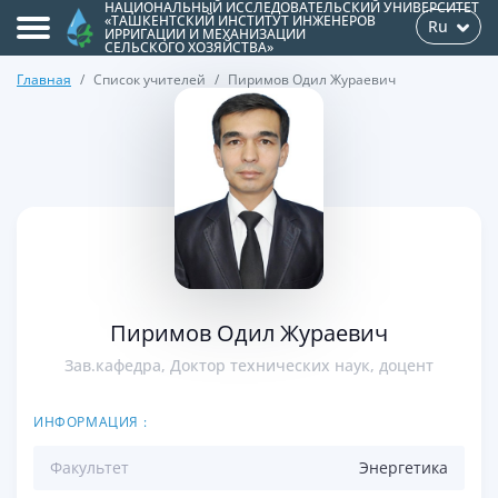
НАЦИОНАЛЬНЫЙ ИССЛЕДОВАТЕЛЬСКИЙ УНИВЕРСИТЕТ
«ТАШКЕНТСКИЙ ИНСТИТУТ ИНЖЕНЕРОВ
Ru
ИРРИГАЦИИ И МЕХАНИЗАЦИИ
СЕЛЬСКОГО ХОЗЯЙСТВА»
Главная
Список учителей
Пиримов Одил Жураевич
>
Пиримов Одил Жураевич
Зав.кафедра, Доктор технических наук, доцент
ИНФОРМАЦИЯ :
Факультет
Энергетикa