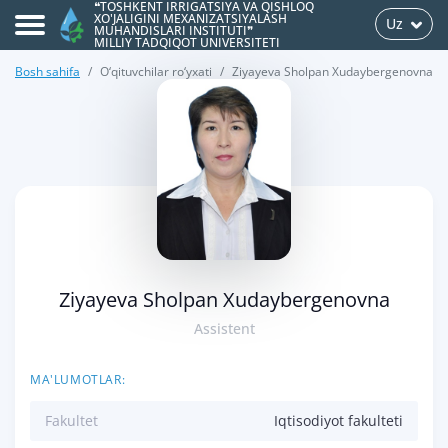
❝TOSHKENT IRRIGATSIYA VA QISHLOQ
XO'JALIGINI MEXANIZATSIYALASH
Uz
MUHANDISLARI INSTITUTI❞
MILLIY TADQIQOT UNIVERSITETI
Bosh sahifa
O‘qituvchilar ro‘yxati
Ziyayeva Sholpan Xudaybergenovna
>
Ziyayeva Sholpan Xudaybergenovna
Assistent
MA'LUMOTLAR:
Fakultet
Iqtisodiyot fakulteti