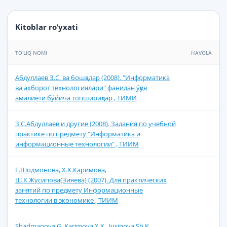
Kitoblar ro‘yxati
TO‘LIQ NOMI
HAVOLA
Абдуллаев З.С. ва бошқалар (2008). "Информатика
ва ахборот технологиялари" фанидан ўқув
амалиёти бўйича топшириқлар , ТИМИ
З.С.Абдуллаев и другие (2008). Задания по учебной
практике по предмету "Информатика и
информационные технологии" , ТИИМ
Г.Шодмонова, Х.Х.Каримова,
Ш.К.Жусипова(Зияева) (2007). Для практических
занятий по предмету Информационные
технологии в экономике , ТИИМ
Shadmanova G. Karimova X.X., Jusipova Sh.K.