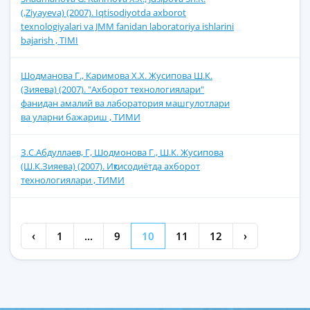
(,Ziyayeva) (2007). Iqtisodiyotda axborot
texnologiyalari va JMM fanidan laboratoriya ishlarini
bajarish , TIMI
Шодманова Г., Каримова Х.Х. Жусипова Ш.К.
(Зияева) (2007). "Ахборот технологиялари"
фанидан амалий ва лаборатория машгулотлари
ва уларни бажариш , ТИМИ
З.С.Абдуллаев, Г, Шодмонова Г., Ш.К. Жусипова
(Ш.К.Зияева) (2007). Иқтисодиётда ахборот
технологиялари , ТИМИ
‹
1
...
9
10
11
12
›