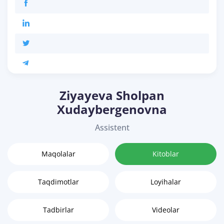
Ziyayeva Sholpan
Xudaybergenovna
Assistent
Maqolalar
Kitoblar
Taqdimotlar
Loyihalar
Tadbirlar
Videolar