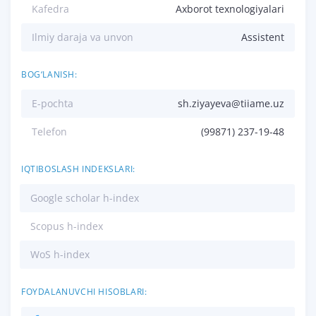
Kafedra
Axborot texnologiyalari
Ilmiy daraja va unvon
Assistent
BOG‘LANISH:
E-pochta
sh.ziyayeva@tiiame.uz
Telefon
(99871) 237-19-48
IQTIBOSLASH INDEKSLARI:
Google scholar h-index
Scopus h-index
WoS h-index
FOYDALANUVCHI HISOBLARI: