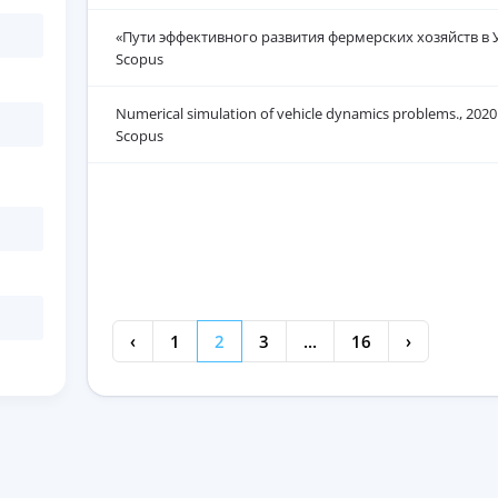
«Пути эффективного развития фермерских хозяйств в У
Scopus
Numerical simulation of vehicle dynamics problems., 2020
Scopus
‹
1
2
3
...
16
›