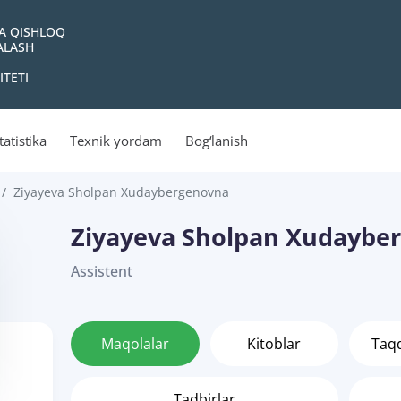
VA QISHLOQ
YALASH
ITETI
tatistika
Texnik yordam
Bog‘lanish
Ziyayeva Sholpan Xudaybergenovna
Ziyayeva Sholpan Xudaybe
Assistent
Maqolalar
Kitoblar
Taq
Tadbirlar