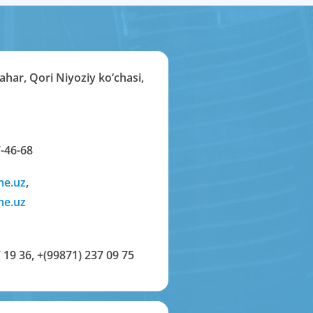
har, Qori Niyoziy ko‘chasi,
-46-68
me.uz
,
me.uz
 19 36
,
+(99871) 237 09 75