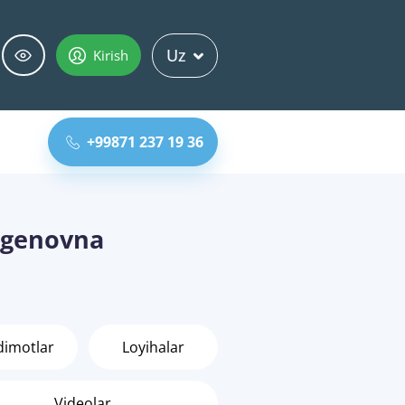
Uz
Kirish
+99871 237 19 36
rgenovna
dimotlar
Loyihalar
Videolar