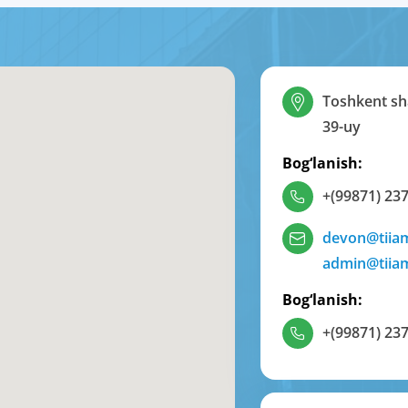
Toshkent sha
39-uy
Bog‘lanish:
+(99871) 237
devon@tiia
admin@tiia
Bog‘lanish:
+(99871) 237