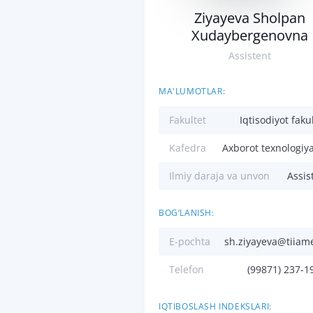
Ziyayeva Sholpan
Xudaybergenovna
Assistent
MA'LUMOTLAR:
Fakultet
Iqtisodiyot fakul
Kafedra
Axborot texnologiya
Ilmiy daraja va unvon
Assis
BOG‘LANISH:
E-pochta
sh.ziyayeva@tiiam
Telefon
(99871) 237-1
IQTIBOSLASH INDEKSLARI: