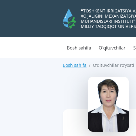
❝TOSHKENT IRRIGATSIYA 
XO'JALIGINI MEXANIZATSI
MUHANDISLARI INSTITUTI❞
MILLIY TADQIQOT UNIVERS
Bosh sahifa
O‘qituvchilar
S
Bosh sahifa
O‘qituvchilar ro‘yxati
>