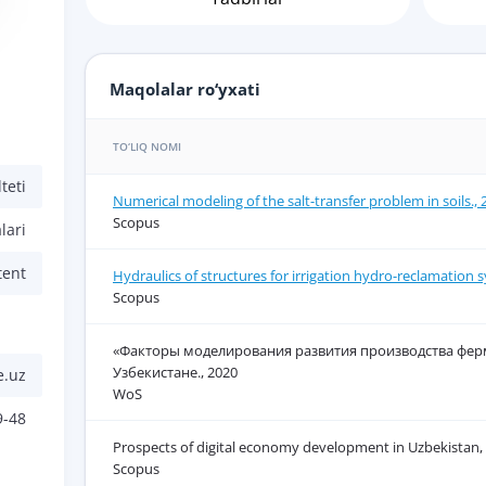
Maqolalar ro‘yxati
TO‘LIQ NOMI
teti
Numerical modeling of the salt-transfer problem in soils., 
Scopus
lari
tent
Hydraulics of structures for irrigation hydro-reclamation 
Scopus
«Факторы моделирования развития производства ферм
Узбекистане., 2020
e.uz
WoS
9-48
Prospects of digital economy development in Uzbekistan,
Scopus