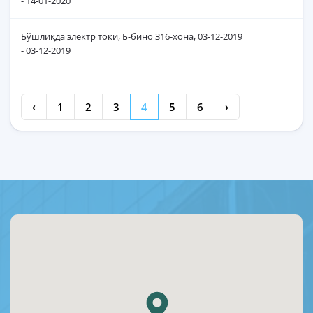
- 14-01-2020
Бўшлиқда электр токи, Б-бино 316-хона, 03-12-2019
- 03-12-2019
‹
1
2
3
4
5
6
›