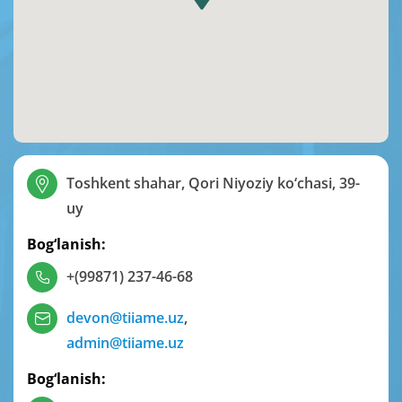
Toshkent shahar, Qori Niyoziy ko‘chasi, 39-
uy
Bog‘lanish:
+(99871) 237-46-68
devon@tiiame.uz
,
admin@tiiame.uz
Bog‘lanish: