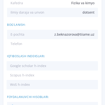
Kafedra
Fizika va kimyo
Ilmiy daraja va unvon
dotsent
BOG‘LANISH:
E-pochta
z.beknazorova@tiiame.uz
Telefon
IQTIBOSLASH INDEKSLARI:
Google scholar h-index
Scopus h-index
WoS h-index
FOYDALANUVCHI HISOBLARI: