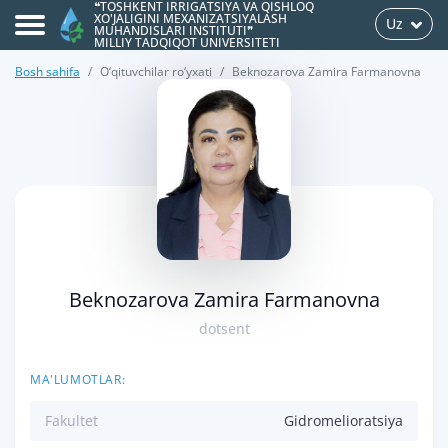
❝TOSHKENT IRRIGATSIYA VA QISHLOQ
XO'JALIGINI MEXANIZATSIYALASH
Uz
MUHANDISLARI INSTITUTI❞
MILLIY TADQIQOT UNIVERSITETI
Bosh sahifa
O‘qituvchilar ro‘yxati
Beknozarova Zamira Farmanovna
>
Beknozarova Zamira Farmanovna
dotsent
MA'LUMOTLAR:
Fakultet
Gidromelioratsiya