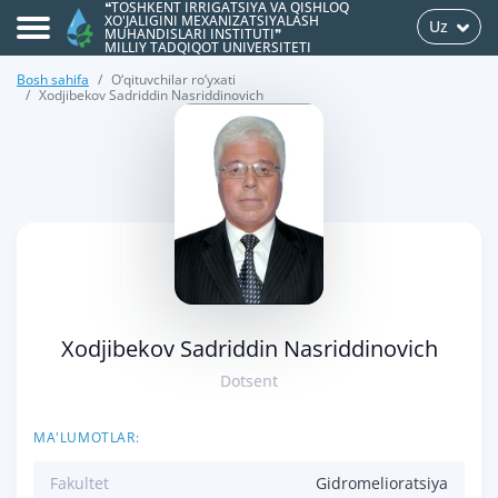
❝TOSHKENT IRRIGATSIYA VA QISHLOQ
XO'JALIGINI MEXANIZATSIYALASH
Uz
MUHANDISLARI INSTITUTI❞
MILLIY TADQIQOT UNIVERSITETI
Bosh sahifa
O‘qituvchilar ro‘yxati
Xodjibekov Sadriddin Nasriddinovich
>
Xodjibekov Sadriddin Nasriddinovich
Dotsent
MA'LUMOTLAR:
Fakultet
Gidromelioratsiya