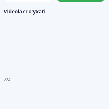
Videolar ro‘yxati
002