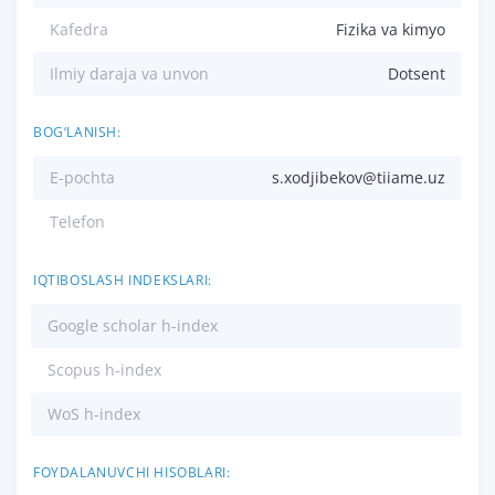
Kafedra
Fizika va kimyo
Ilmiy daraja va unvon
Dotsent
BOG‘LANISH:
E-pochta
s.xodjibekov@tiiame.uz
Telefon
IQTIBOSLASH INDEKSLARI:
Google scholar h-index
Scopus h-index
WoS h-index
FOYDALANUVCHI HISOBLARI: