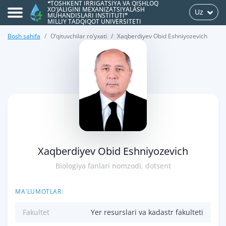
❝TOSHKENT IRRIGATSIYA VA QISHLOQ
XO'JALIGINI MEXANIZATSIYALASH
Uz
MUHANDISLARI INSTITUTI❞
MILLIY TADQIQOT UNIVERSITETI
Bosh sahifa
O‘qituvchilar ro‘yxati
Xaqberdiyev Obid Eshniyozevich
>
Xaqberdiyev Obid Eshniyozevich
Biologiya fanlari nomzodi, dotsent
MA'LUMOTLAR:
Fakultet
Yer resurslari va kadastr fakulteti