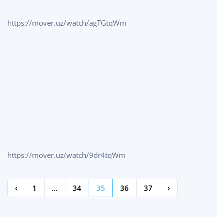
https://mover.uz/watch/agTGtqWm
https://mover.uz/watch/9dr4tqWm
‹
1
...
34
35
36
37
›