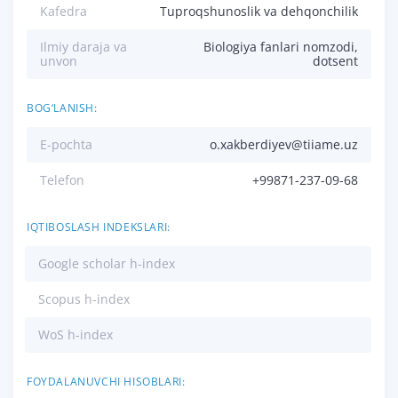
Kafedra
Tuproqshunoslik va dehqonchilik
Ilmiy daraja va
Biologiya fanlari nomzodi,
unvon
dotsent
BOG‘LANISH:
E-pochta
o.xakberdiyev@tiiame.uz
Telefon
+99871-237-09-68
IQTIBOSLASH INDEKSLARI:
Google scholar h-index
Scopus h-index
WoS h-index
FOYDALANUVCHI HISOBLARI: