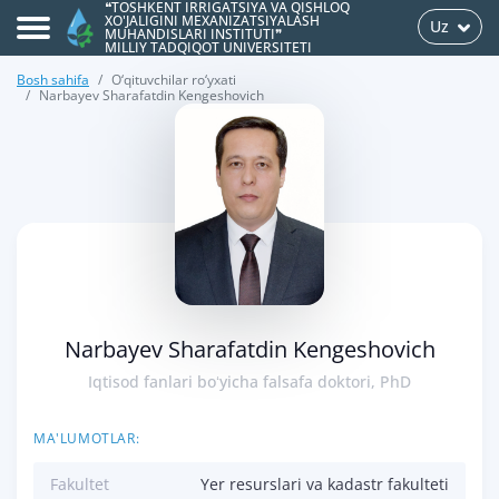
❝TOSHKENT IRRIGATSIYA VA QISHLOQ
XO'JALIGINI MEXANIZATSIYALASH
Uz
MUHANDISLARI INSTITUTI❞
MILLIY TADQIQOT UNIVERSITETI
Bosh sahifa
O‘qituvchilar ro‘yxati
Narbayev Sharafatdin Kengeshovich
>
Narbayev Sharafatdin Kengeshovich
Iqtisod fanlari boʻyicha falsafa doktori, PhD
MA'LUMOTLAR:
Fakultet
Yer resurslari va kadastr fakulteti