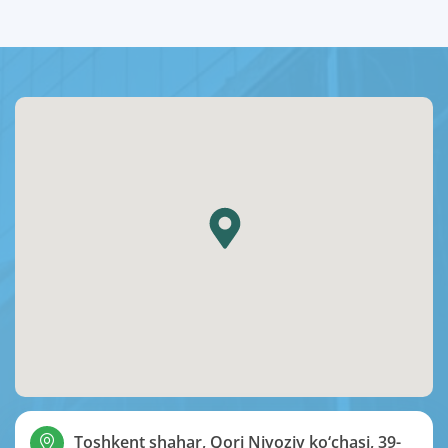
Toshkent shahar, Qori Niyoziy ko‘chasi, 39-