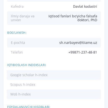
Kafedra
Davlat kadastri
Ilmiy daraja va
Iqtisod fanlari boʻyicha falsafa
unvon
doktori, PhD
BOG‘LANISH:
E-pochta
sh.narbayev@tiiame.uz
Telefon
+99871-237-48-81
IQTIBOSLASH INDEKSLARI:
Google scholar h-index
Scopus h-index
WoS h-index
FOYDALANUVCHI HISOBLARI: