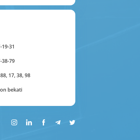
-19-31
-38-79
 88, 17, 38, 98
on bekati