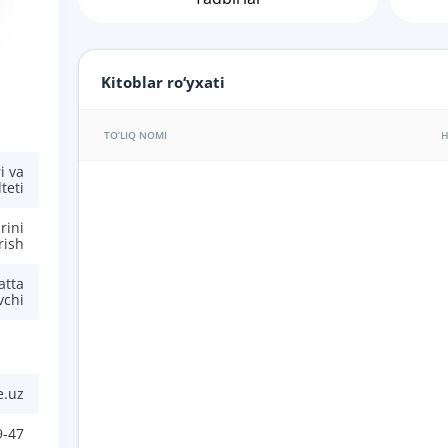
Kitoblar ro‘yxati
TO‘LIQ NOMI
H
i va
teti
rini
rish
atta
vchi
e.uz
9-47