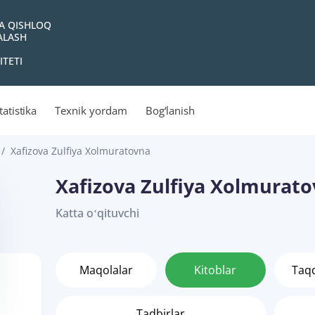
VA QISHLOQ
YALASH
ITETI
tatistika
Texnik yordam
Bog‘lanish
Xafizova Zulfiya Xolmuratovna
Xafizova Zulfiya Xolmurat
Katta oʻqituvchi
Maqolalar
Kitoblar
Taq
Tadbirlar