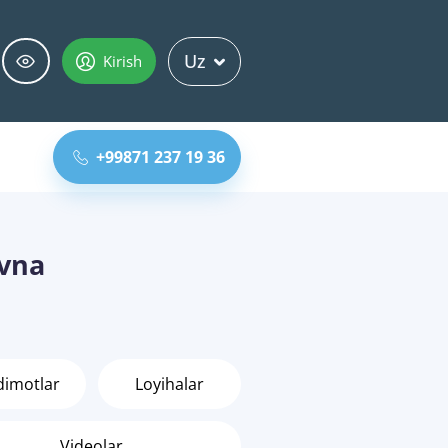
Uz
Kirish
+99871 237 19 36
ovna
dimotlar
Loyihalar
Videolar