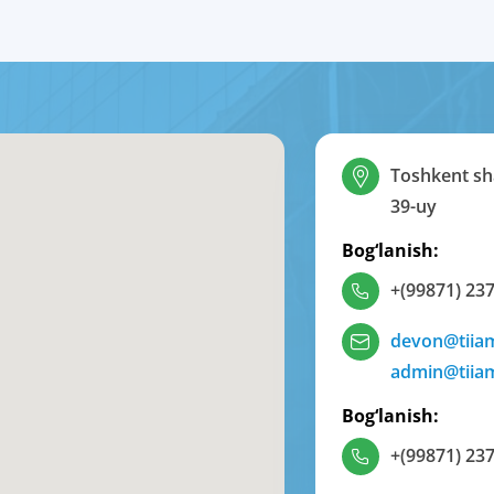
Toshkent sha
39-uy
Bog‘lanish:
+(99871) 237
devon@tiia
admin@tiia
Bog‘lanish:
+(99871) 237