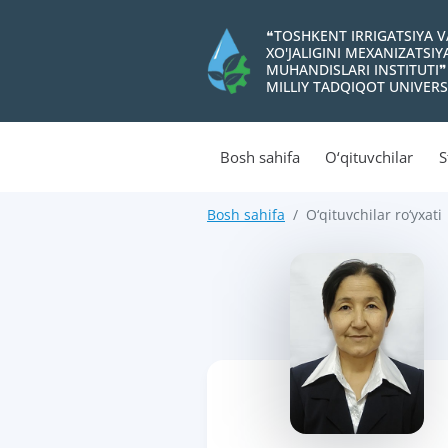
❝TOSHKENT IRRIGATSIYA 
XO'JALIGINI MEXANIZATSI
MUHANDISLARI INSTITUTI❞
MILLIY TADQIQOT UNIVERS
Bosh sahifa
O‘qituvchilar
S
Bosh sahifa
O‘qituvchilar ro‘yxati
>