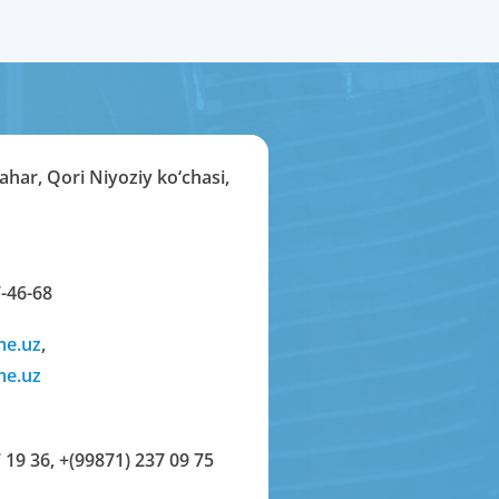
har, Qori Niyoziy ko‘chasi,
-46-68
me.uz
,
me.uz
 19 36
,
+(99871) 237 09 75