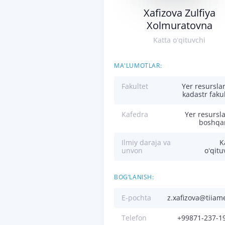
Xafizova Zulfiya
Xolmuratovna
Katta oʻqituvchi
MA'LUMOTLAR:
Fakultet
Yer resurslar
kadastr fakul
Kafedra
Yer resursla
boshqa
Ilmiy daraja va
K
unvon
oʻqitu
BOG‘LANISH:
E-pochta
z.xafizova@tiiam
Telefon
+99871-237-1