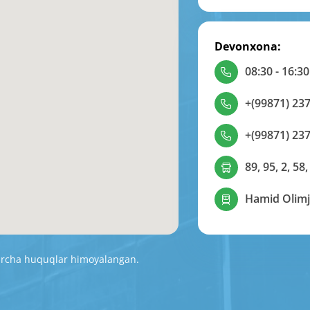
Devonxona:
08:30 - 16:30
+(99871) 237
+(99871) 237
89, 95, 2, 58,
Hamid Olimj
Barcha huquqlar himoyalangan.