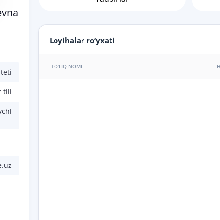
evna
Loyihalar ro‘yxati
TO‘LIQ NOMI
H
teti
 tili
vchi
e.uz