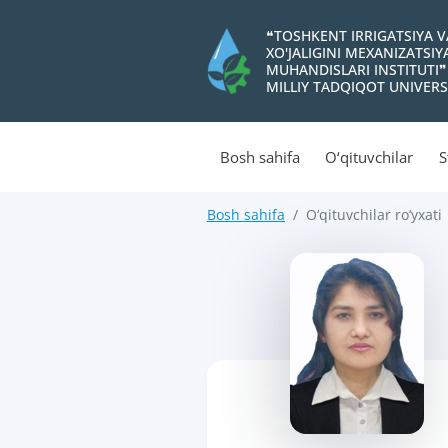
❝TOSHKENT IRRIGATSIYA 
XO'JALIGINI MEXANIZATSI
MUHANDISLARI INSTITUTI❞
MILLIY TADQIQOT UNIVERS
Bosh sahifa
O‘qituvchilar
S
Bosh sahifa
O‘qituvchilar ro‘yxati
>