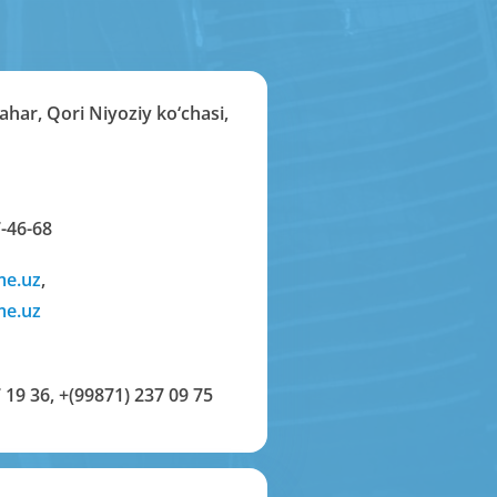
har, Qori Niyoziy ko‘chasi,
-46-68
me.uz
,
me.uz
 19 36
,
+(99871) 237 09 75