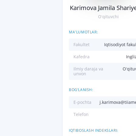
Karimova Jamila Shariy
Oʻqituvchi
MA'LUMOTLAR:
Fakultet
Iqtisodiyot fakul
Kafedra
Ingliz
Ilmiy daraja va
Oʻqitu
unvon
BOG‘LANISH:
E-pochta
j.karimova@tiiam
Telefon
IQTIBOSLASH INDEKSLARI: