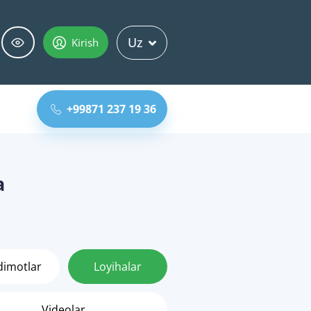
Uz
Kirish
+99871 237 19 36
a
dimotlar
Loyihalar
Videolar