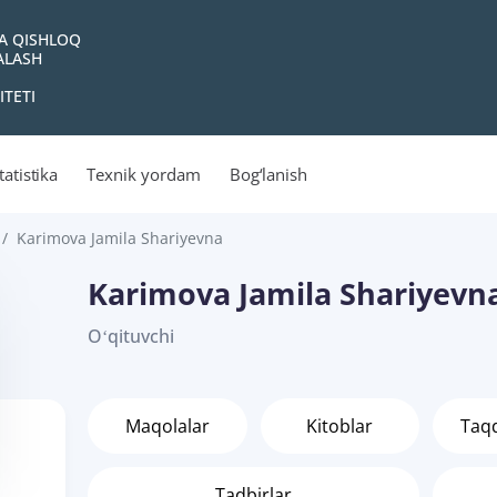
VA QISHLOQ
YALASH
ITETI
tatistika
Texnik yordam
Bog‘lanish
Karimova Jamila Shariyevna
Karimova Jamila Shariyevn
Oʻqituvchi
Maqolalar
Kitoblar
Taq
Tadbirlar