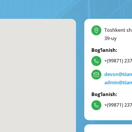
Toshkent sha
39-uy
Bog‘lanish:
+(99871) 237
devon@tiia
admin@tiia
Bog‘lanish:
+(99871) 237