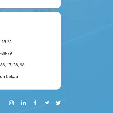
-19-31
-38-79
 88, 17, 38, 98
on bekati