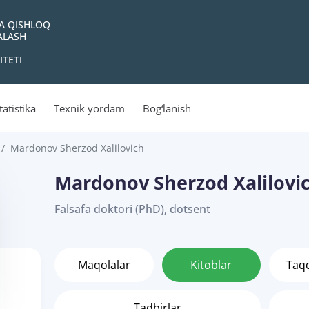
VA QISHLOQ
YALASH
ITETI
tatistika
Texnik yordam
Bog‘lanish
Mardonov Sherzod Xalilovich
Mardonov Sherzod Xalilovi
Falsafa doktori (PhD), dotsent
Maqolalar
Kitoblar
Taq
Tadbirlar