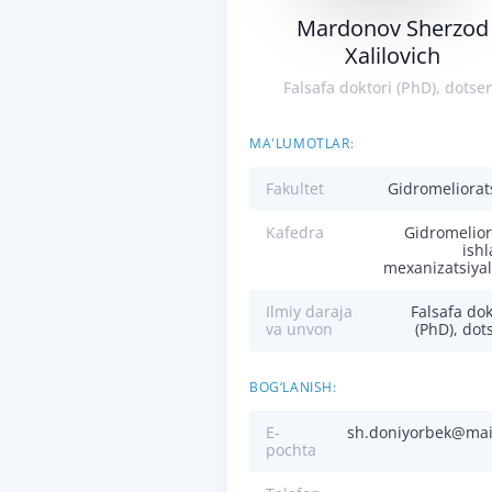
Mardonov Sherzod
Xalilovich
Falsafa doktori (PhD), dotse
MA'LUMOTLAR:
Fakultet
Gidromeliorat
Kafedra
Gidromelior
ishl
mexanizatsiya
Ilmiy daraja
Falsafa dok
va unvon
(PhD), dot
BOG‘LANISH:
E-
sh.doniyorbek@mai
pochta