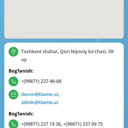
Toshkent shahar, Qori Niyoziy ko‘chasi, 39-
uy
Bog‘lanish:
+(99871) 237-46-68
devon@tiiame.uz
,
admin@tiiame.uz
Bog‘lanish:
+(99871) 237 19 36
,
+(99871) 237 09 75