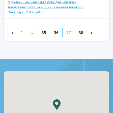
"Қурилиш машиналари" фанидан Ғалтакли
зичлагични хисоблаш бўйича амалий машғулот.
Очиқ дарс., 2017sfsdfsdf
‹
1
...
35
36
37
38
›