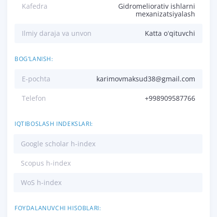
Kafedra
Gidromeliorativ ishlarni
mexanizatsiyalash
Ilmiy daraja va unvon
Katta oʻqituvchi
BOG‘LANISH:
E-pochta
karimovmaksud38@gmail.com
Telefon
+998909587766
IQTIBOSLASH INDEKSLARI:
Google scholar h-index
Scopus h-index
WoS h-index
FOYDALANUVCHI HISOBLARI: