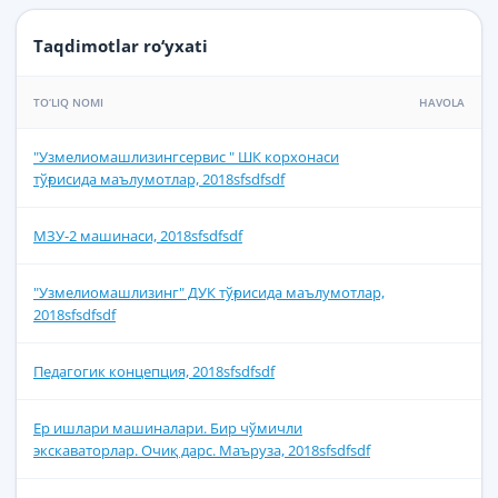
Taqdimotlar ro‘yxati
TO‘LIQ NOMI
HAVOLA
"Узмелиомашлизингсервис " ШК корхонаси
тўғрисида маълумотлар, 2018sfsdfsdf
МЗУ-2 машинаси, 2018sfsdfsdf
"Узмелиомашлизинг" ДУК тўғрисида маълумотлар,
2018sfsdfsdf
Педагогик концепция, 2018sfsdfsdf
Ер ишлари машиналари. Бир чўмичли
экскаваторлар. Очиқ дарс. Маъруза, 2018sfsdfsdf