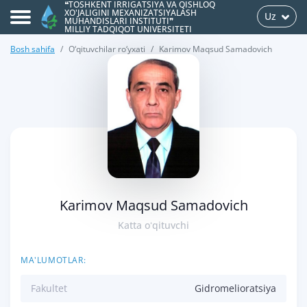
❝TOSHKENT IRRIGATSIYA VA QISHLOQ
XO'JALIGINI MEXANIZATSIYALASH
Uz
MUHANDISLARI INSTITUTI❞
MILLIY TADQIQOT UNIVERSITETI
Bosh sahifa
O‘qituvchilar ro‘yxati
Karimov Maqsud Samadovich
>
Karimov Maqsud Samadovich
Katta oʻqituvchi
MA'LUMOTLAR:
Fakultet
Gidromelioratsiya