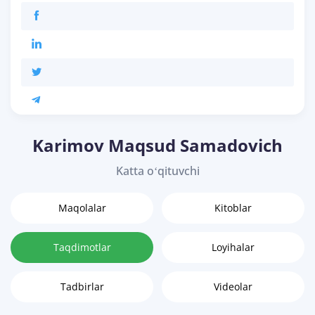
Karimov Maqsud Samadovich
Katta oʻqituvchi
Maqolalar
Kitoblar
Taqdimotlar
Loyihalar
Tadbirlar
Videolar