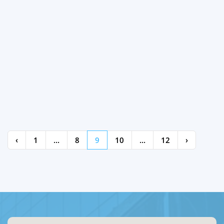
‹
1
...
8
9
10
...
12
›