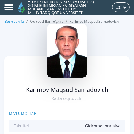
❝TOSHKENT IRRIGATSIYA VA QISHLOQ
XO'JALIGINI MEXANIZATSIYALASH
Uz
MUHANDISLARI INSTITUTI❞
MILLIY TADQIQOT UNIVERSITETI
Bosh sahifa
O‘qituvchilar ro‘yxati
Karimov Maqsud Samadovich
>
Karimov Maqsud Samadovich
Katta oʻqituvchi
MA'LUMOTLAR:
Fakultet
Gidromelioratsiya