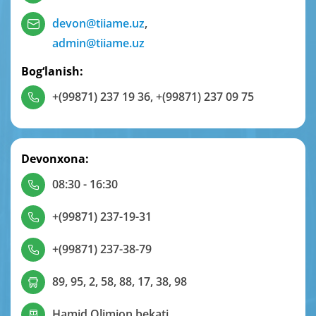
devon@tiiame.uz
,
admin@tiiame.uz
Bog‘lanish:
+(99871) 237 19 36
,
+(99871) 237 09 75
Devonxona:
08:30 - 16:30
+(99871) 237-19-31
+(99871) 237-38-79
89, 95, 2, 58, 88, 17, 38, 98
Hamid Olimjon bekati