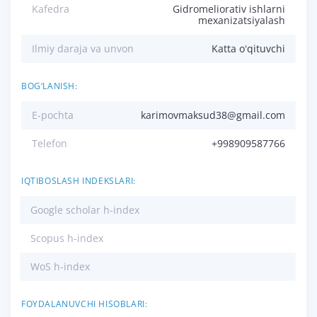
Kafedra
Gidromeliorativ ishlarni
mexanizatsiyalash
Ilmiy daraja va unvon
Katta oʻqituvchi
BOG‘LANISH:
E-pochta
karimovmaksud38@gmail.com
Telefon
+998909587766
IQTIBOSLASH INDEKSLARI:
Google scholar h-index
Scopus h-index
WoS h-index
FOYDALANUVCHI HISOBLARI: