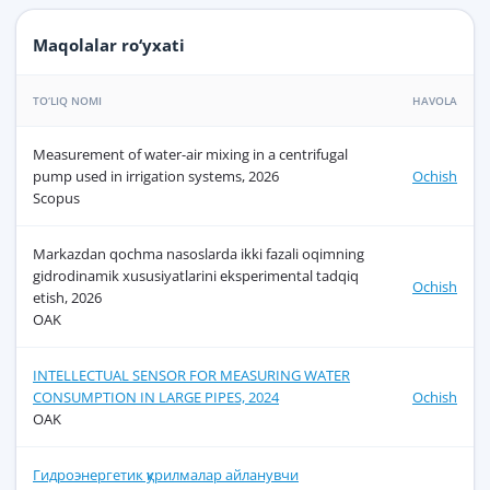
Maqolalar ro‘yxati
TO‘LIQ NOMI
HAVOLA
Measurement of water-air mixing in a centrifugal
pump used in irrigation systems, 2026
Ochish
Scopus
Markazdan qochma nasoslarda ikki fazali oqimning
gidrodinamik xususiyatlarini eksperimental tadqiq
Ochish
etish, 2026
OAK
INTELLECTUAL SENSOR FOR MEASURING WATER
CONSUMPTION IN LARGE PIPES, 2024
Ochish
OAK
Гидроэнeргeтик қурилмалар айланувчи