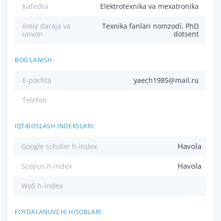
Kafedra
Elektrotexnika va mexatronika
Ilmiy daraja va
Texnika fanlari nomzodi, PhD
unvon
dotsent
BOG‘LANISH:
E-pochta
yaech1985@mail.ru
Telefon
IQTIBOSLASH INDEKSLARI:
Havola
Google scholar h-index
Havola
Scopus h-index
WoS h-index
FOYDALANUVCHI HISOBLARI: