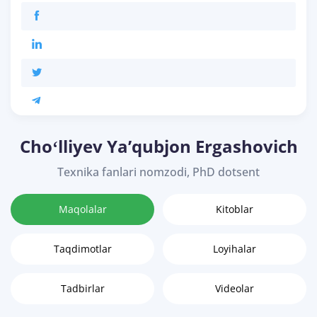
Choʻlliyev Yaʼqubjon Ergashovich
Texnika fanlari nomzodi, PhD dotsent
Maqolalar
Kitoblar
Taqdimotlar
Loyihalar
Tadbirlar
Videolar