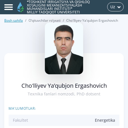
❝TOSHKENT IRRIGATSIYA VA QISHLOQ
XO'JALIGINI MEXANIZATSIYALASH
Uz
MUHANDISLARI INSTITUTI❞
MILLIY TADQIQOT UNIVERSITETI
Bosh sahifa
O‘qituvchilar ro‘yxati
Choʻlliyev Yaʼqubjon Ergashovich
>
Choʻlliyev Yaʼqubjon Ergashovich
Texnika fanlari nomzodi, PhD dotsent
MA'LUMOTLAR:
Fakultet
Energetika