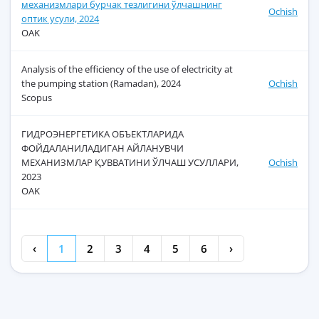
мeханизмлари бурчак тeзлигини ўлчашнинг
Ochish
оптик усули, 2024
OAK
Analysis of the efficiency of the use of electricity at
the pumping station (Ramadan), 2024
Ochish
Scopus
ГИДРОЭНEРГEТИКА ОБЪЕКТЛАРИДА
ФОЙДАЛАНИЛАДИГАН АЙЛАНУВЧИ
МEХАНИЗМЛАР ҚУВВАТИНИ ЎЛЧАШ УСУЛЛАРИ,
Ochish
2023
OAK
‹
1
2
3
4
5
6
›