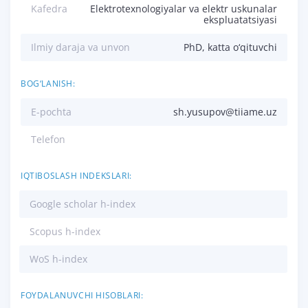
Kafedra
Elektrotexnologiyalar va elektr uskunalar
ekspluatatsiyasi
Ilmiy daraja va unvon
PhD, katta o‘qituvchi
BOG‘LANISH:
E-pochta
sh.yusupov@tiiame.uz
Telefon
IQTIBOSLASH INDEKSLARI:
Google scholar h-index
Scopus h-index
WoS h-index
FOYDALANUVCHI HISOBLARI: