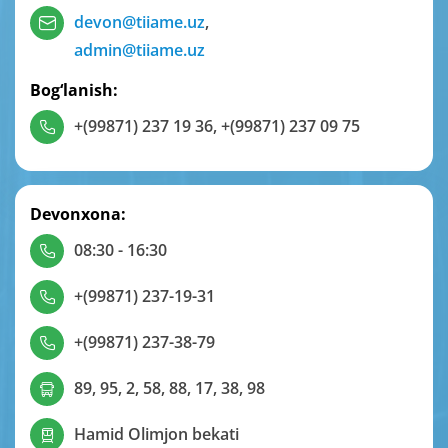
devon@tiiame.uz
,
admin@tiiame.uz
Bog‘lanish:
+(99871) 237 19 36
,
+(99871) 237 09 75
Devonxona:
08:30 - 16:30
+(99871) 237-19-31
+(99871) 237-38-79
89, 95, 2, 58, 88, 17, 38, 98
Hamid Olimjon bekati