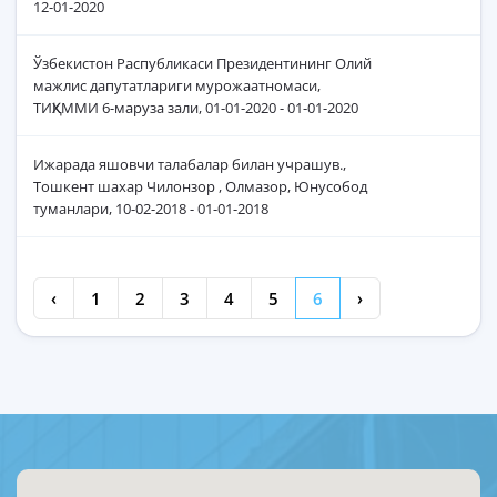
12-01-2020
Ўзбекистон Распубликаси Президентининг Олий
мажлис дапутатлариги мурожаатномаси,
ТИҚХММИ 6-маруза зали, 01-01-2020 - 01-01-2020
Ижарада яшовчи талабалар билан учрашув.,
Тошкент шахар Чилонзор , Олмазор, Юнусобод
туманлари, 10-02-2018 - 01-01-2018
‹
1
2
3
4
5
6
›