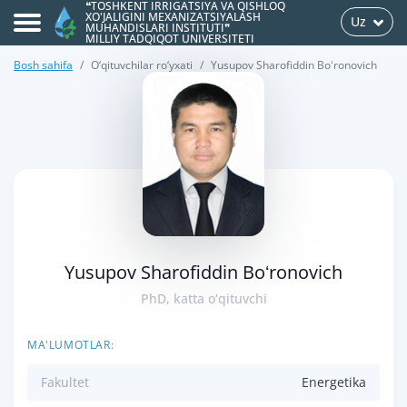
❝TOSHKENT IRRIGATSIYA VA QISHLOQ
XO'JALIGINI MEXANIZATSIYALASH
Uz
MUHANDISLARI INSTITUTI❞
MILLIY TADQIQOT UNIVERSITETI
Bosh sahifa
O‘qituvchilar ro‘yxati
Yusupov Sharofiddin Boʻronovich
>
Yusupov Sharofiddin Boʻronovich
PhD, katta o‘qituvchi
MA'LUMOTLAR:
Fakultet
Energetika