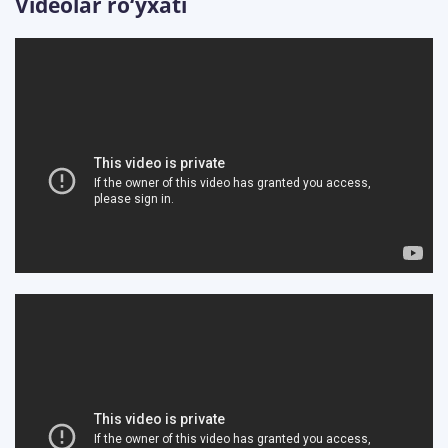
Videolar ro‘yxati