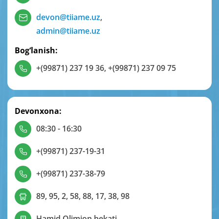
devon@tiiame.uz
,
admin@tiiame.uz
Bog‘lanish:
+(99871) 237 19 36
,
+(99871) 237 09 75
Devonxona:
08:30 - 16:30
+(99871) 237-19-31
+(99871) 237-38-79
89, 95, 2, 58, 88, 17, 38, 98
Hamid Olimjon bekati