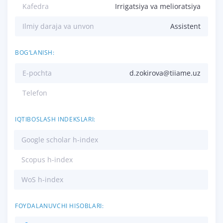
Kafedra
Irrigatsiya va melioratsiya
Ilmiy daraja va unvon
Assistent
BOG‘LANISH:
E-pochta
d.zokirova@tiiame.uz
Telefon
IQTIBOSLASH INDEKSLARI:
Google scholar h-index
Scopus h-index
WoS h-index
FOYDALANUVCHI HISOBLARI: