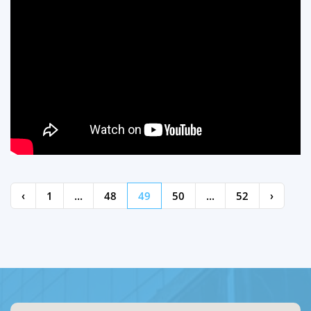
‹
1
...
48
49
50
...
52
›