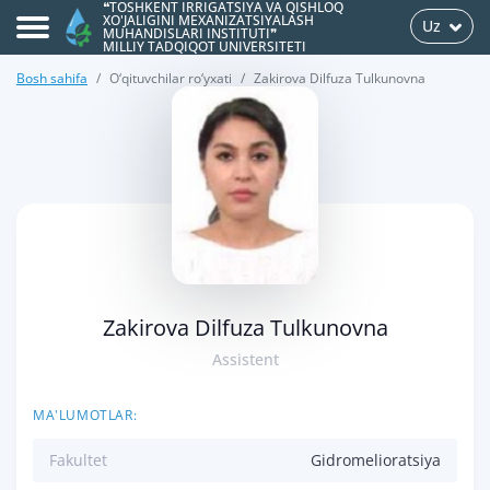
❝TOSHKENT IRRIGATSIYA VA QISHLOQ
XO'JALIGINI MEXANIZATSIYALASH
Uz
MUHANDISLARI INSTITUTI❞
MILLIY TADQIQOT UNIVERSITETI
Bosh sahifa
O‘qituvchilar ro‘yxati
Zakirova Dilfuza Tulkunovna
>
Zakirova Dilfuza Tulkunovna
Assistent
MA'LUMOTLAR:
Fakultet
Gidromelioratsiya