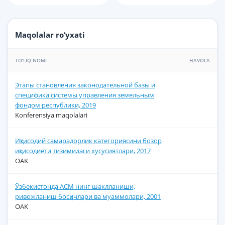
Maqolalar ro‘yxati
TO‘LIQ NOMI
HAVOLA
Этапы становления законодательной базы и
специфика системы управления земельным
фондом республики, 2019
Konferensiya maqolalari
Иқтисодий самарадорлик категориясини бозор
иқтисодиёти тизимидаги хусусиятлари, 2017
OAK
Ўзбекистонда АСМ нинг шаклланиши,
ривожланиш босқичлари ва муаммолари, 2001
OAK