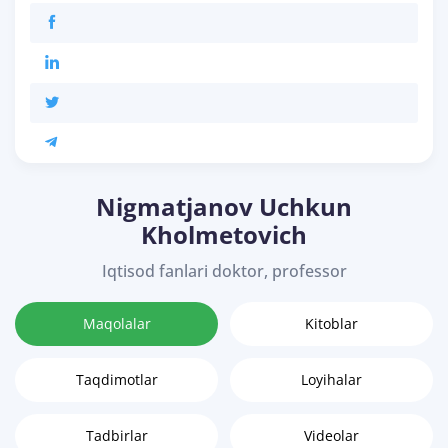
Nigmatjanov Uchkun
Kholmetovich
Iqtisod fanlari doktor, professor
Maqolalar
Kitoblar
Taqdimotlar
Loyihalar
Tadbirlar
Videolar