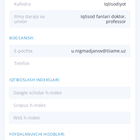
Kafedra
Iqtisodiyot
Ilmiy daraja va
Iqtisod fanlari doktor,
unvon
professor
BOG‘LANISH:
E-pochta
u.nigmadjanov@tiiame.uz
Telefon
IQTIBOSLASH INDEKSLARI:
Google scholar h-index
Scopus h-index
WoS h-index
FOYDALANUVCHI HISOBLARI: