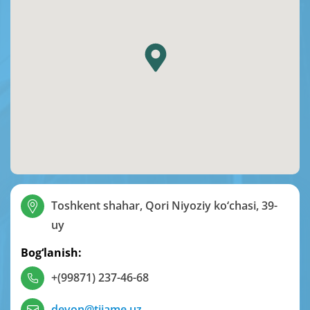
Toshkent shahar, Qori Niyoziy ko‘chasi, 39-
uy
Bog‘lanish:
+(99871) 237-46-68
devon@tiiame.uz
,