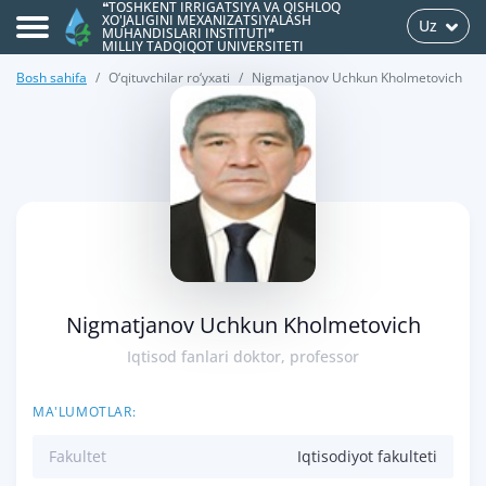
❝TOSHKENT IRRIGATSIYA VA QISHLOQ
XO'JALIGINI MEXANIZATSIYALASH
Uz
MUHANDISLARI INSTITUTI❞
MILLIY TADQIQOT UNIVERSITETI
Bosh sahifa
O‘qituvchilar ro‘yxati
Nigmatjanov Uchkun Kholmetovich
>
Nigmatjanov Uchkun Kholmetovich
Iqtisod fanlari doktor, professor
MA'LUMOTLAR:
Fakultet
Iqtisodiyot fakulteti