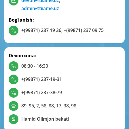
devon@tiiame.uz
,
admin@tiiame.uz
Bog‘lanish:
+(99871) 237 19 36
,
+(99871) 237 09 75
Devonxona:
08:30 - 16:30
+(99871) 237-19-31
+(99871) 237-38-79
89, 95, 2, 58, 88, 17, 38, 98
Hamid Olimjon bekati