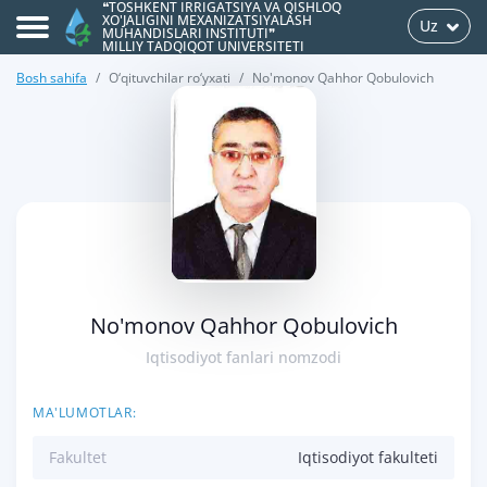
❝TOSHKENT IRRIGATSIYA VA QISHLOQ
XO'JALIGINI MEXANIZATSIYALASH
Uz
MUHANDISLARI INSTITUTI❞
MILLIY TADQIQOT UNIVERSITETI
Bosh sahifa
O‘qituvchilar ro‘yxati
No'monov Qahhor Qobulovich
>
No'monov Qahhor Qobulovich
Iqtisodiyot fanlari nomzodi
MA'LUMOTLAR:
Fakultet
Iqtisodiyot fakulteti