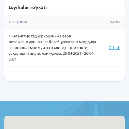
Loyihalar ro‘yxati
TO‘LIQ NOMI
HAVOLA
1 - Агентлик тадбиркорликни фаол
ривожлантиришни ва қўллаб-қувватлаш мақсадида
агросаноат мажмуи ва озиқ-овқат таъминоти
Ochish
соҳасидаги йирик лойиҳалар, 26-04-2021 - 26-04-
2021