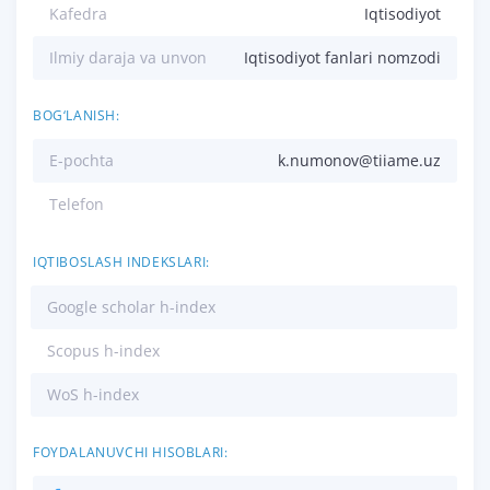
Kafedra
Iqtisodiyot
Ilmiy daraja va unvon
Iqtisodiyot fanlari nomzodi
BOG‘LANISH:
E-pochta
k.numonov@tiiame.uz
Telefon
IQTIBOSLASH INDEKSLARI:
Google scholar h-index
Scopus h-index
WoS h-index
FOYDALANUVCHI HISOBLARI: