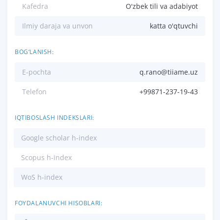
Kafedra
O'zbek tili va adabiyot
Ilmiy daraja va unvon
katta o'qtuvchi
BOG‘LANISH:
E-pochta
q.rano@tiiame.uz
Telefon
+99871-237-19-43
IQTIBOSLASH INDEKSLARI:
Google scholar h-index
Scopus h-index
WoS h-index
FOYDALANUVCHI HISOBLARI: