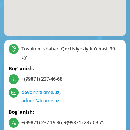
Toshkent shahar, Qori Niyoziy ko‘chasi, 39-
uy
Bog‘lanish:
+(99871) 237-46-68
devon@tiiame.uz
,
admin@tiiame.uz
Bog‘lanish:
+(99871) 237 19 36
,
+(99871) 237 09 75