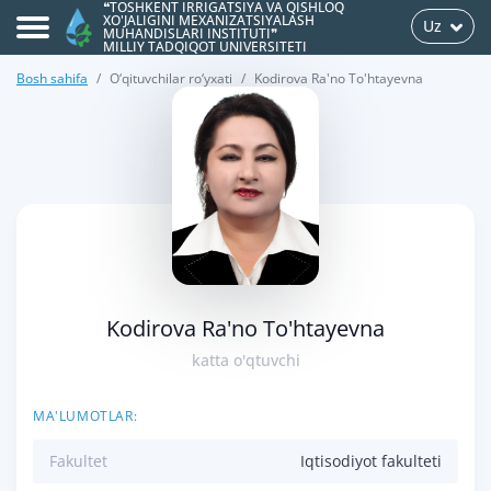
❝TOSHKENT IRRIGATSIYA VA QISHLOQ
XO'JALIGINI MEXANIZATSIYALASH
Uz
MUHANDISLARI INSTITUTI❞
MILLIY TADQIQOT UNIVERSITETI
Bosh sahifa
O‘qituvchilar ro‘yxati
Kodirova Ra'no To'htayevna
>
Kodirova Ra'no To'htayevna
katta o'qtuvchi
MA'LUMOTLAR:
Fakultet
Iqtisodiyot fakulteti