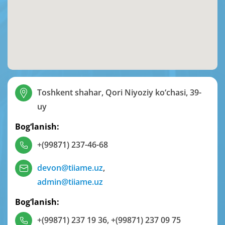
Toshkent shahar, Qori Niyoziy ko‘chasi, 39-
uy
Bog‘lanish:
+(99871) 237-46-68
devon@tiiame.uz
,
admin@tiiame.uz
Bog‘lanish:
+(99871) 237 19 36
,
+(99871) 237 09 75