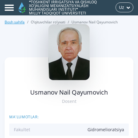
❝TOSHKENT IRRIGATSIYA VA QISHLOQ
XO'JALIGINI MEXANIZATSIYALASH
Uz
MUHANDISLARI INSTITUTI❞
MILLIY TADQIQOT UNIVERSITETI
Bosh sahifa
O‘qituvchilar ro‘yxati
Usmanov Nail Qayumovich
>
Usmanov Nail Qayumovich
Dosent
MA'LUMOTLAR:
Fakultet
Gidromelioratsiya