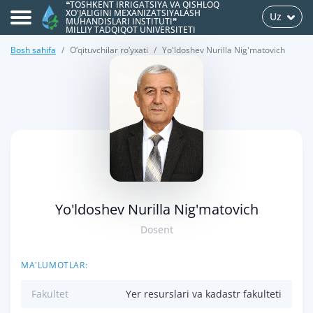
❝TOSHKENT IRRIGATSIYA VA QISHLOQ
XO'JALIGINI MEXANIZATSIYALASH
Uz
MUHANDISLARI INSTITUTI❞
MILLIY TADQIQOT UNIVERSITETI
Bosh sahifa
O‘qituvchilar ro‘yxati
Yo'ldoshev Nurilla Nig'matovich
>
Yo'ldoshev Nurilla Nig'matovich
Dosent
MA'LUMOTLAR:
Fakultet
Yer resurslari va kadastr fakulteti