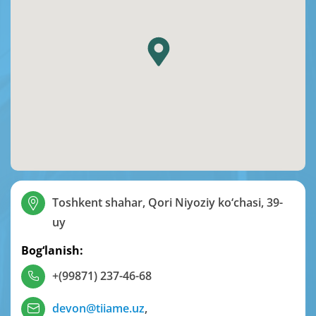
Toshkent shahar, Qori Niyoziy ko‘chasi, 39-
uy
Bog‘lanish:
+(99871) 237-46-68
devon@tiiame.uz
,