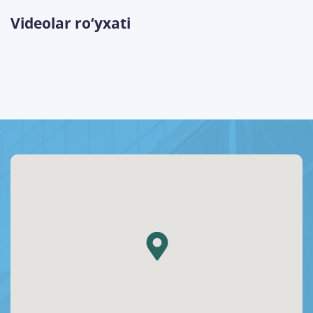
Videolar ro‘yxati