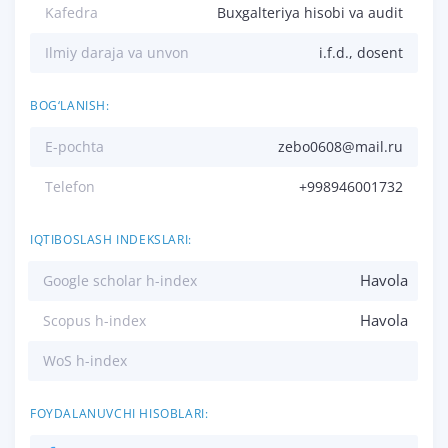
Kafedra
Buxgalteriya hisobi va audit
Ilmiy daraja va unvon
i.f.d., dosent
BOG‘LANISH:
E-pochta
zebo0608@mail.ru
Telefon
+998946001732
IQTIBOSLASH INDEKSLARI:
Havola
Google scholar h-index
Havola
Scopus h-index
WoS h-index
FOYDALANUVCHI HISOBLARI: