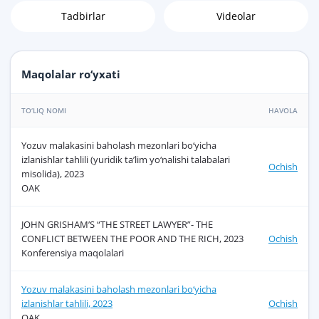
Tadbirlar
Videolar
Maqolalar ro‘yxati
TO‘LIQ NOMI
HAVOLA
Yozuv mаlаkаsini bаholаsh mezonlаri bo‘yichа
izlаnishlаr tаhlili (yuridik taʼlim yo‘nalishi talabalari
Ochish
misolida), 2023
OAK
JOHN GRISHAM’S “THE STREET LAWYER”- THE
CONFLICT BETWEEN THE POOR AND THE RICH, 2023
Ochish
Konferensiya maqolalari
Yozuv mаlаkаsini bаholаsh mezonlаri bo‘yichа
izlаnishlаr tаhlili, 2023
Ochish
OAK