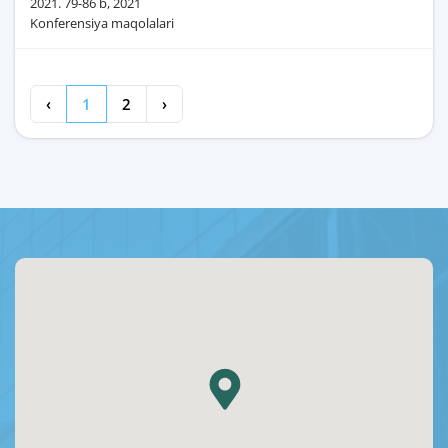
2021. 79-86 b, 2021
Konferensiya maqolalari
‹
1
2
›