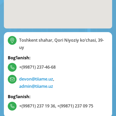
Toshkent shahar, Qori Niyoziy ko‘chasi, 39-
uy
Bog‘lanish:
+(99871) 237-46-68
devon@tiiame.uz
,
admin@tiiame.uz
Bog‘lanish:
+(99871) 237 19 36
,
+(99871) 237 09 75