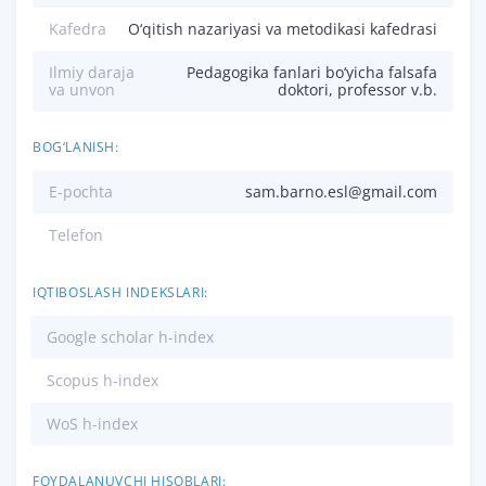
Kafedra
O‘qitish nazariyasi va metodikasi kafedrasi
Ilmiy daraja
Pedagogika fanlari bo‘yicha falsafa
va unvon
doktori, professor v.b.
BOG‘LANISH:
E-pochta
sam.barno.esl@gmail.com
Telefon
IQTIBOSLASH INDEKSLARI:
Google scholar h-index
Scopus h-index
WoS h-index
FOYDALANUVCHI HISOBLARI: