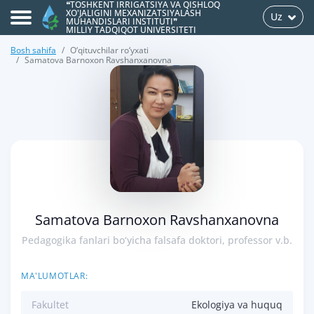
❝TOSHKENT IRRIGATSIYA VA QISHLOQ
XO'JALIGINI MEXANIZATSIYALASH
Uz
MUHANDISLARI INSTITUTI❞
MILLIY TADQIQOT UNIVERSITETI
Bosh sahifa
O‘qituvchilar ro‘yxati
Samatova Barnoxon Ravshanxanovna
>
Samatova Barnoxon Ravshanxanovna
Pedagogika fanlari bo‘yicha falsafa doktori, professor v.b.
MA'LUMOTLAR:
Fakultet
Ekologiya va huquq