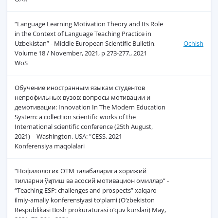
“Language Learning Motivation Theory and Its Role
in the Context of Language Teaching Practice in
Uzbekistan” - Middle European Scientific Bulletin,
Ochish
Volume 18 / November, 2021, p 273-277., 2021
WoS
Обучение иностранным языкам студентов
непрофильных вузов: вопросы мотивации и
демотивации: Innovation In The Modern Education
System: a collection scientific works of the
International scientific conference (25th August,
2021) – Washington, USA: "CESS, 2021
Konferensiya maqolalari
“Нофилологик ОТМ талабаларига хорижий
тилларни ўқитиш ва асосий мотивацион омиллар” -
“Teaching ESP: challenges and prospects” xalqaro
ilmiy-amaliy konferensiyasi to‘plami (O‘zbekiston
Respublikasi Bosh prokuraturasi o‘quv kurslari) May,