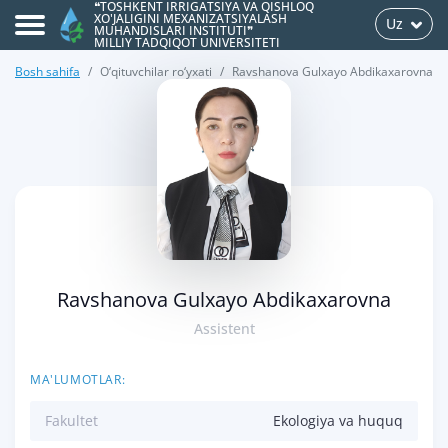
❝TOSHKENT IRRIGATSIYA VA QISHLOQ
XO'JALIGINI MEXANIZATSIYALASH
Uz
MUHANDISLARI INSTITUTI❞
MILLIY TADQIQOT UNIVERSITETI
Bosh sahifa
O‘qituvchilar ro‘yxati
Ravshanova Gulxayo Abdikaxarovna
>
Ravshanova Gulxayo Abdikaxarovna
Assistent
MA'LUMOTLAR:
Fakultet
Ekologiya va huquq