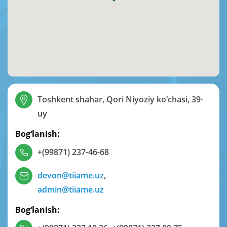
Toshkent shahar, Qori Niyoziy ko‘chasi, 39-
uy
Bog‘lanish:
+(99871) 237-46-68
devon@tiiame.uz
,
admin@tiiame.uz
Bog‘lanish: