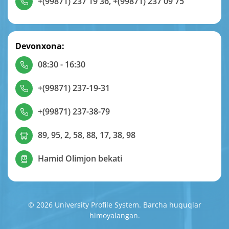
+(99871) 237 19 36
,
+(99871) 237 09 75
Devonxona:
08:30 - 16:30
+(99871) 237-19-31
+(99871) 237-38-79
89, 95, 2, 58, 88, 17, 38, 98
Hamid Olimjon bekati
© 2026 University Profile System. Barcha huquqlar
himoyalangan.