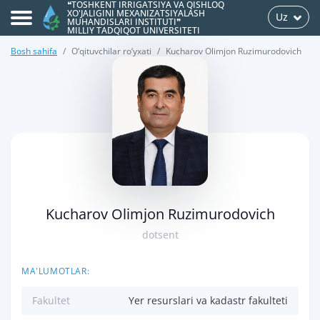
❝TOSHKENT IRRIGATSIYA VA QISHLOQ
XO'JALIGINI MEXANIZATSIYALASH
Uz
MUHANDISLARI INSTITUTI❞
MILLIY TADQIQOT UNIVERSITETI
Bosh sahifa
O‘qituvchilar ro‘yxati
Kucharov Olimjon Ruzimurodovich
>
Kucharov Olimjon Ruzimurodovich
dotsent
MA'LUMOTLAR:
Fakultet
Yer resurslari va kadastr fakulteti