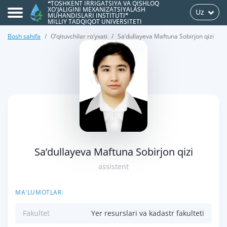
❝TOSHKENT IRRIGATSIYA VA QISHLOQ
XO'JALIGINI MEXANIZATSIYALASH
Uz
MUHANDISLARI INSTITUTI❞
MILLIY TADQIQOT UNIVERSITETI
Bosh sahifa
O‘qituvchilar ro‘yxati
Sa’dullayeva Maftuna Sobirjon qizi
>
Sa’dullayeva Maftuna Sobirjon qizi
assistent
MA'LUMOTLAR:
Fakultet
Yer resurslari va kadastr fakulteti