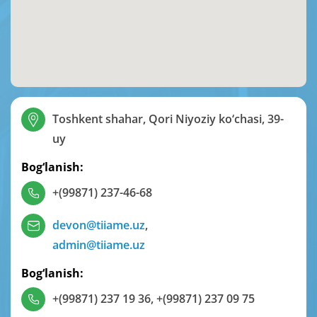
Toshkent shahar, Qori Niyoziy ko‘chasi, 39-
uy
Bog‘lanish:
+(99871) 237-46-68
devon@tiiame.uz
,
admin@tiiame.uz
Bog‘lanish:
+(99871) 237 19 36
,
+(99871) 237 09 75