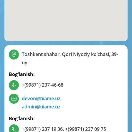
Toshkent shahar, Qori Niyoziy ko‘chasi, 39-
uy
Bog‘lanish:
+(99871) 237-46-68
devon@tiiame.uz
,
admin@tiiame.uz
Bog‘lanish:
+(99871) 237 19 36
,
+(99871) 237 09 75