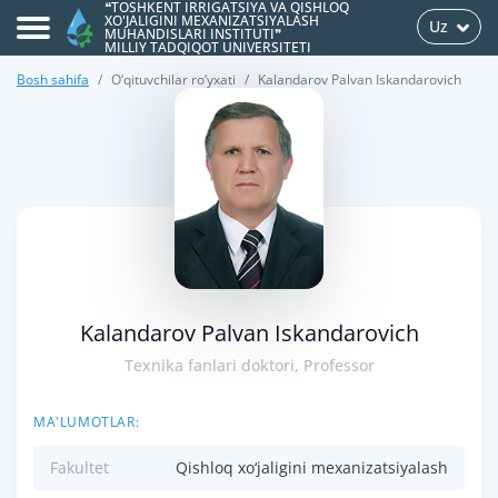
❝TOSHKENT IRRIGATSIYA VA QISHLOQ
XO'JALIGINI MEXANIZATSIYALASH
Uz
MUHANDISLARI INSTITUTI❞
MILLIY TADQIQOT UNIVERSITETI
Bosh sahifa
O‘qituvchilar ro‘yxati
Kalandarov Palvan Iskandarovich
>
Kalandarov Palvan Iskandarovich
Texnika fanlari doktori, Professor
MA'LUMOTLAR:
Fakultet
Qishloq xo‘jaligini mexanizatsiyalash