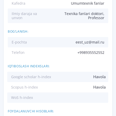
Kafedra
Umumtexnik fanlar
Ilmiy daraja va
Texnika fanlari doktori,
unvon
Professor
BOG‘LANISH:
E-pochta
eest_uz@mail.ru
Telefon
+998935552552
IQTIBOSLASH INDEKSLARI:
Havola
Google scholar h-index
Havola
Scopus h-index
WoS h-index
FOYDALANUVCHI HISOBLARI: