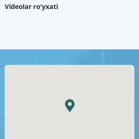
Videolar ro‘yxati