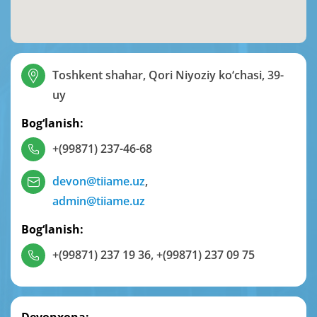
Toshkent shahar, Qori Niyoziy ko‘chasi, 39-
uy
Bog‘lanish:
+(99871) 237-46-68
devon@tiiame.uz
,
admin@tiiame.uz
Bog‘lanish:
+(99871) 237 19 36
,
+(99871) 237 09 75