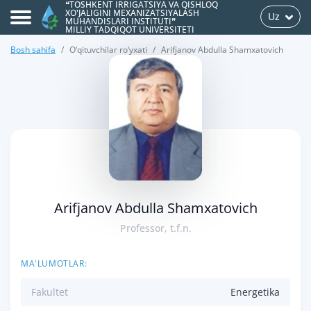
❝TOSHKENT IRRIGATSIYA VA QISHLOQ
XO'JALIGINI MEXANIZATSIYALASH
Uz
MUHANDISLARI INSTITUTI❞
MILLIY TADQIQOT UNIVERSITETI
Bosh sahifa
O‘qituvchilar ro‘yxati
Arifjanov Abdulla Shamxatovich
>
Arifjanov Abdulla Shamxatovich
Professor, t.f.n.
MA'LUMOTLAR:
Fakultet
Energetika