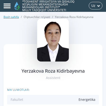
❝TOSHKENT IRRIGATSIYA VA QISHLOQ
XO'JALIGINI MEXANIZATSIYALASH
Uz
MUHANDISLARI INSTITUTI❞
MILLIY TADQIQOT UNIVERSITETI
Bosh sahifa
O‘qituvchilar ro‘yxati
Yerzakova Roza Kidirbayevna
>
Yerzakova Roza Kidirbayevna
Assistent
MA'LUMOTLAR:
Fakultet
Energetika