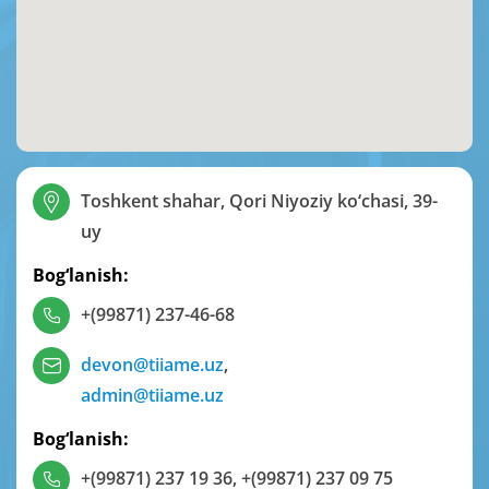
Toshkent shahar, Qori Niyoziy ko‘chasi, 39-
uy
Bog‘lanish:
+(99871) 237-46-68
devon@tiiame.uz
,
admin@tiiame.uz
Bog‘lanish:
+(99871) 237 19 36
,
+(99871) 237 09 75