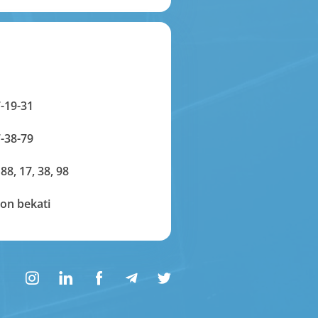
-19-31
-38-79
 88, 17, 38, 98
on bekati