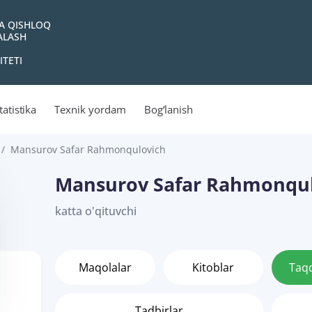
VA QISHLOQ
YALASH
ITETI
tatistika
Texnik yordam
Bog‘lanish
Mansurov Safar Rahmonqulovich
Mansurov Safar Rahmonqu
katta o'qituvchi
Maqolalar
Kitoblar
Taq
Tadbirlar