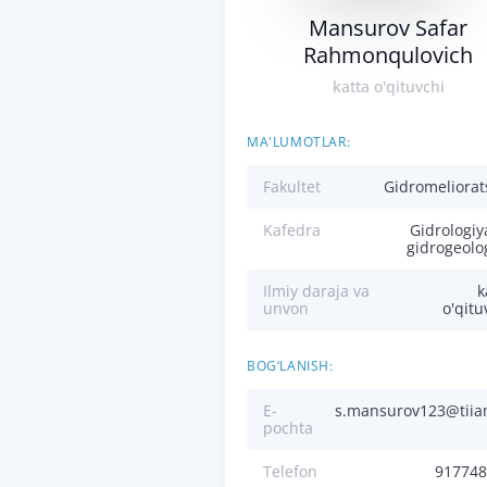
Mansurov Safar
Rahmonqulovich
katta o'qituvchi
MA'LUMOTLAR:
Fakultet
Gidromeliorat
Kafedra
Gidrologiy
gidrogeolo
Ilmiy daraja va
k
unvon
o'qitu
BOG‘LANISH:
E-
s.mansurov123@tiia
pochta
Telefon
917748