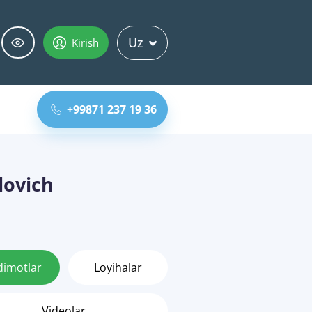
Uz
Kirish
+99871 237 19 36
lovich
dimotlar
Loyihalar
Videolar