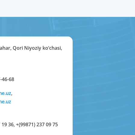
har, Qori Niyoziy ko‘chasi,
-46-68
me.uz
,
me.uz
 19 36
,
+(99871) 237 09 75