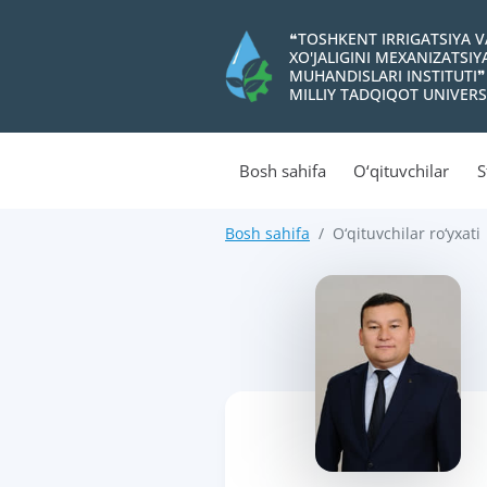
❝TOSHKENT IRRIGATSIYA 
XO'JALIGINI MEXANIZATSI
MUHANDISLARI INSTITUTI❞
MILLIY TADQIQOT UNIVERS
Bosh sahifa
O‘qituvchilar
S
Bosh sahifa
O‘qituvchilar ro‘yxati
>