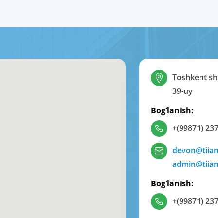
Toshkent sha
39-uy
Bog‘lanish:
+(99871) 237
devon@tiia
admin@tiia
Bog‘lanish:
+(99871) 237