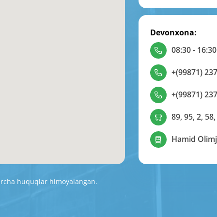
Devonxona:
08:30 - 16:30
+(99871) 237
+(99871) 237
89, 95, 2, 58,
Hamid Olimj
Barcha huquqlar himoyalangan.