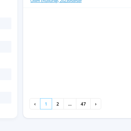
Oqim chuqurligi, 2023sfsdfsdf
‹
1
2
...
47
›