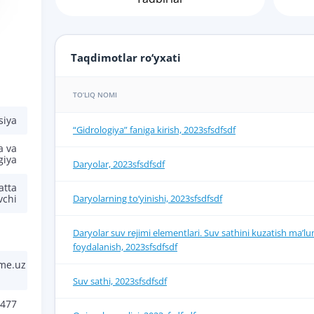
Taqdimotlar ro‘yxati
TO‘LIQ NOMI
siya
“Gidrologiya” faniga kirish, 2023sfsdfsdf
a va
giya
Daryolar, 2023sfsdfsdf
atta
Daryolarning to‘yinishi, 2023sfsdfsdf
vchi
Daryolar suv rejimi elementlari. Suv sathini kuzatish ma’
foydalanish, 2023sfsdfsdf
me.uz
Suv sathi, 2023sfsdfsdf
477