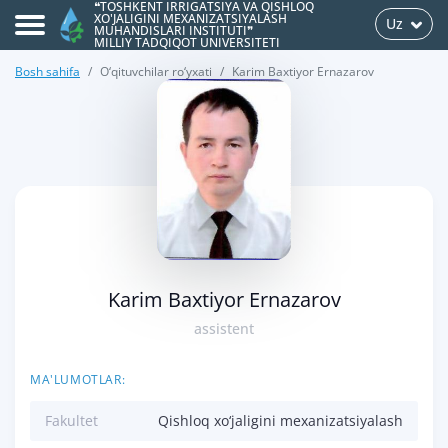
❝TOSHKENT IRRIGATSIYA VA QISHLOQ
XO'JALIGINI MEXANIZATSIYALASH
Uz
MUHANDISLARI INSTITUTI❞
MILLIY TADQIQOT UNIVERSITETI
Bosh sahifa
O‘qituvchilar ro‘yxati
Karim Baxtiyor Ernazarov
>
Karim Baxtiyor Ernazarov
assistent
MA'LUMOTLAR:
Fakultet
Qishloq xo‘jaligini mexanizatsiyalash