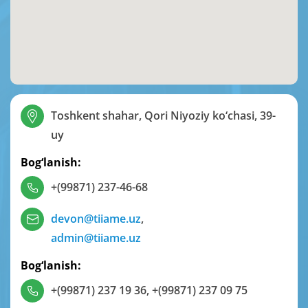
Toshkent shahar, Qori Niyoziy ko‘chasi, 39-
uy
Bog‘lanish:
+(99871) 237-46-68
devon@tiiame.uz
,
admin@tiiame.uz
Bog‘lanish:
+(99871) 237 19 36
,
+(99871) 237 09 75