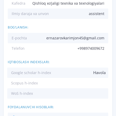
Kafedra
Qishloq xo’jaligi texnika va texnologiyalari
Ilmiy daraja va unvon
assistent
BOG‘LANISH:
E-pochta
ernazarovkarimjon45@gmail.com
Telefon
+998974009672
IQTIBOSLASH INDEKSLARI:
Havola
Google scholar h-index
Scopus h-index
WoS h-index
FOYDALANUVCHI HISOBLARI: