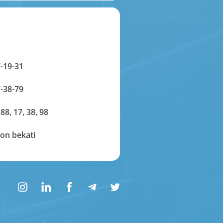
-19-31
-38-79
 88, 17, 38, 98
on bekati