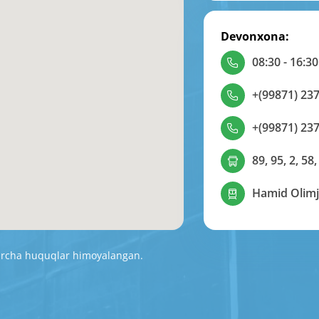
Devonxona:
08:30 - 16:30
+(99871) 237
+(99871) 237
89, 95, 2, 58,
Hamid Olimj
Barcha huquqlar himoyalangan.