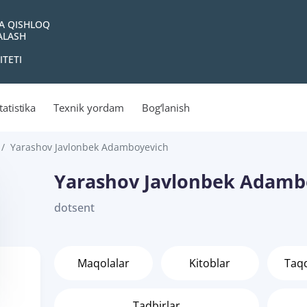
VA QISHLOQ
YALASH
ITETI
tatistika
Texnik yordam
Bog‘lanish
Yarashov Javlonbek Adamboyevich
Yarashov Javlonbek Adamb
dotsent
Maqolalar
Kitoblar
Taq
Tadbirlar