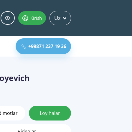
Uz
Kirish
+99871 237 19 36
oyevich
dimotlar
Loyihalar
Videolar