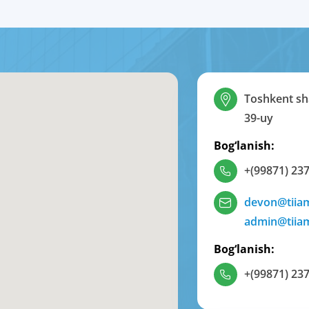
Toshkent sha
39-uy
Bog‘lanish:
+(99871) 237
devon@tiia
admin@tiia
Bog‘lanish:
+(99871) 237