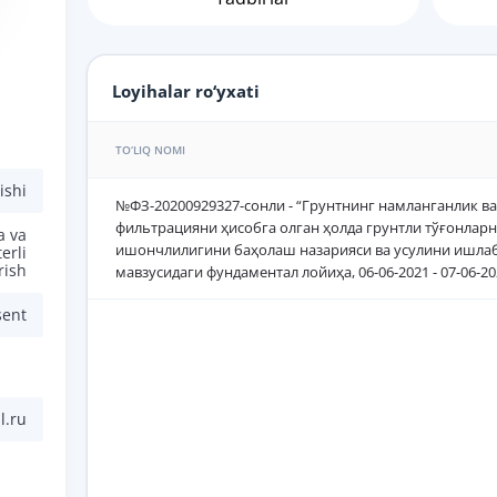
Loyihalar ro‘yxati
TO‘LIQ NOMI
ishi
№ФЗ-20200929327-сонли - “Грунтнинг намланганлик ва 
фильтрацияни ҳисобга олган ҳолда грунтли тўғонлар
a va
ишончлилигини баҳолаш назарияси ва усулини ишлаб
erli
rish
мавзусидаги фундаментал лойиҳа, 06-06-2021 - 07-06-2
sent
l.ru