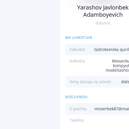
Yarashov Javlonbek
Adamboyevich
dotsent
MA'LUMOTLAR:
Fakultet
Gidrotexnika quril
Kafedra
Mexanik
kompyut
modellashti
Ilmiy daraja va unvon
dot
BOG‘LANISH:
E-pochta
misterbek87@mai
Telefon