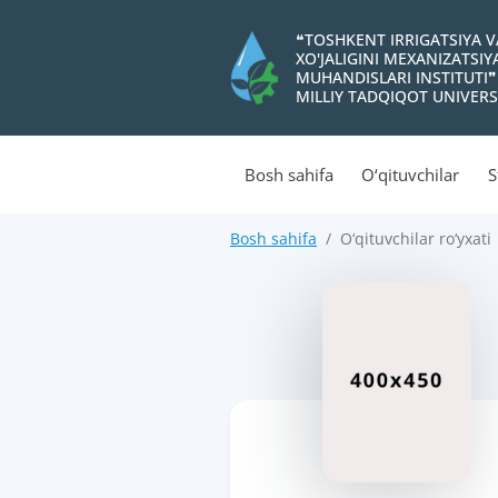
❝TOSHKENT IRRIGATSIYA 
XO'JALIGINI MEXANIZATSI
MUHANDISLARI INSTITUTI❞
MILLIY TADQIQOT UNIVERS
Bosh sahifa
O‘qituvchilar
S
Bosh sahifa
O‘qituvchilar ro‘yxati
>