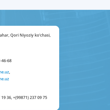
har, Qori Niyoziy ko‘chasi,
-46-68
me.uz
,
me.uz
 19 36
,
+(99871) 237 09 75