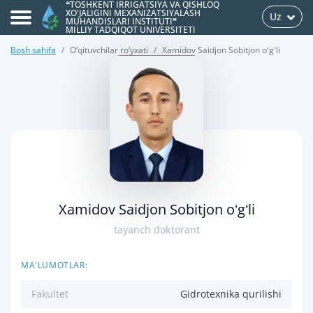
❝TOSHKENT IRRIGATSIYA VA QISHLOQ
XO'JALIGINI MEXANIZATSIYALASH
Uz
MUHANDISLARI INSTITUTI❞
MILLIY TADQIQOT UNIVERSITETI
Bosh sahifa
O‘qituvchilar ro‘yxati
Xamidov Saidjon Sobitjon oʻgʻli
>
Xamidov Saidjon Sobitjon oʻgʻli
tayanch doktorant
MA'LUMOTLAR:
Fakultet
Gidrotexnika qurilishi