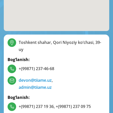
Toshkent shahar, Qori Niyoziy ko‘chasi, 39-
uy
Bog‘lanish:
+(99871) 237-46-68
devon@tiiame.uz
,
admin@tiiame.uz
Bog‘lanish:
+(99871) 237 19 36
,
+(99871) 237 09 75