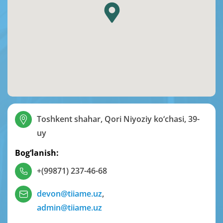
Toshkent shahar, Qori Niyoziy ko‘chasi, 39-
uy
Bog‘lanish:
+(99871) 237-46-68
devon@tiiame.uz
,
admin@tiiame.uz