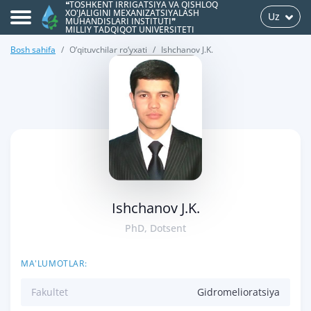
❝TOSHKENT IRRIGATSIYA VA QISHLOQ
XO'JALIGINI MEXANIZATSIYALASH
Uz
MUHANDISLARI INSTITUTI❞
MILLIY TADQIQOT UNIVERSITETI
Bosh sahifa
O‘qituvchilar ro‘yxati
Ishchanov J.K.
>
Ishchanov J.K.
PhD, Dotsent
MA'LUMOTLAR:
Fakultet
Gidromelioratsiya