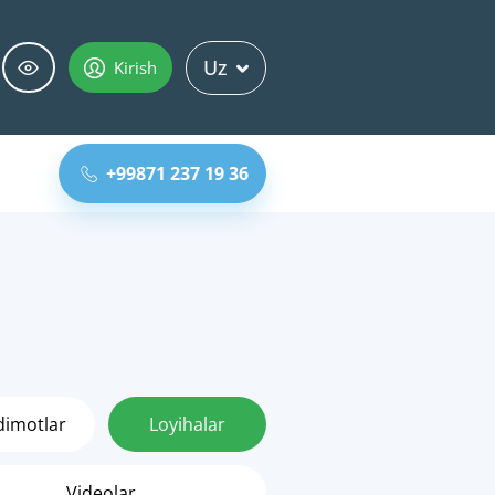
Uz
Kirish
+99871 237 19 36
dimotlar
Loyihalar
Videolar