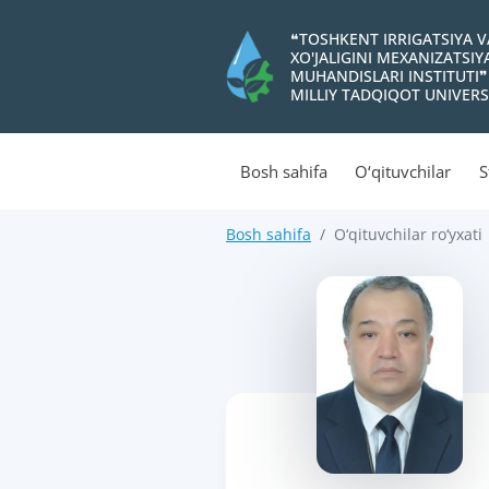
❝TOSHKENT IRRIGATSIYA 
XO'JALIGINI MEXANIZATSI
MUHANDISLARI INSTITUTI❞
MILLIY TADQIQOT UNIVERS
Bosh sahifa
O‘qituvchilar
S
Bosh sahifa
O‘qituvchilar ro‘yxati
>