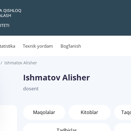
VA QISHLOQ
YALASH
ITETI
tatistika
Texnik yordam
Bog‘lanish
Ishmatov Alisher
Ishmatov Alisher
dosent
Maqolalar
Kitoblar
Taq
Tadbirlar