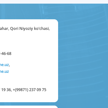
har, Qori Niyoziy ko‘chasi,
-46-68
me.uz
,
me.uz
 19 36
,
+(99871) 237 09 75