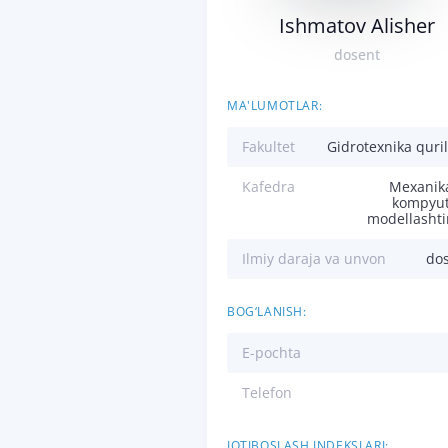
Ishmatov Alisher
dosent
MA'LUMOTLAR:
Fakultet
Gidrotexnika quril
Kafedra
Mexanik
kompyut
modellashti
Ilmiy daraja va unvon
do
BOG‘LANISH:
E-pochta
Telefon
IQTIBOSLASH INDEKSLARI: