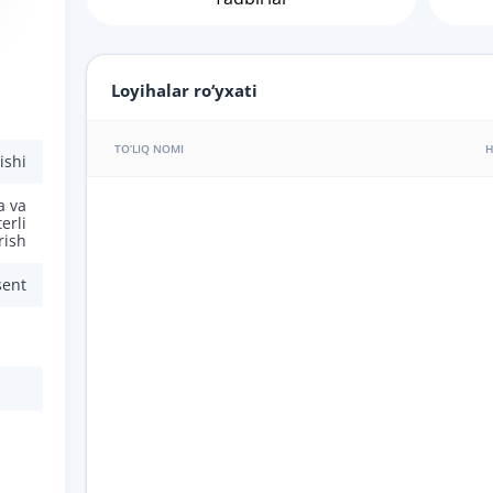
Loyihalar ro‘yxati
TO‘LIQ NOMI
H
ishi
a va
erli
rish
sent