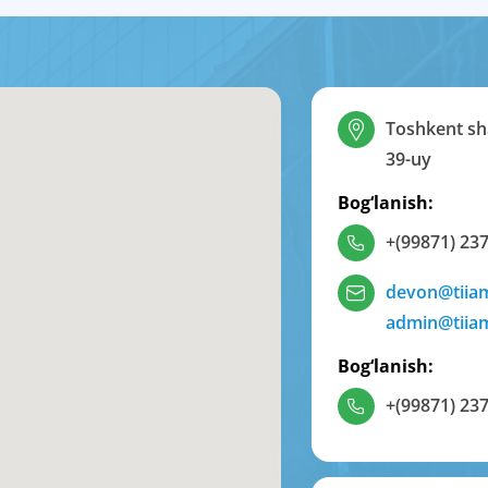
Toshkent sha
39-uy
Bog‘lanish:
+(99871) 237
devon@tiia
admin@tiia
Bog‘lanish:
+(99871) 237