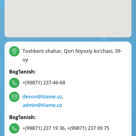
Toshkent shahar, Qori Niyoziy ko‘chasi, 39-
uy
Bog‘lanish:
+(99871) 237-46-68
devon@tiiame.uz
,
admin@tiiame.uz
Bog‘lanish:
+(99871) 237 19 36
,
+(99871) 237 09 75