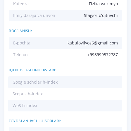
Kafedra
Fizika va kimyo
Ilmiy daraja va unvon
Stajyor-o'qituvchi
BOG‘LANISH:
E-pochta
kabulovilyos6@gmail.com
Telefon
+998999572787
IQTIBOSLASH INDEKSLARI:
Google scholar h-index
Scopus h-index
WoS h-index
FOYDALANUVCHI HISOBLARI: