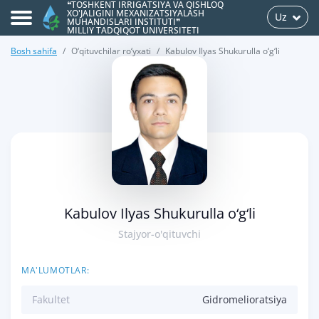
❝TOSHKENT IRRIGATSIYA VA QISHLOQ
XO'JALIGINI MEXANIZATSIYALASH
Uz
MUHANDISLARI INSTITUTI❞
MILLIY TADQIQOT UNIVERSITETI
Bosh sahifa
O‘qituvchilar ro‘yxati
Kabulov Ilyas Shukurulla o‘g‘li
>
Kabulov Ilyas Shukurulla o‘g‘li
Stajyor-o'qituvchi
MA'LUMOTLAR:
Fakultet
Gidromelioratsiya